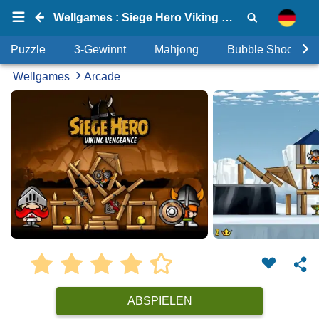
Wellgames : Siege Hero Viking Vengeance
Puzzle
3-Gewinnt
Mahjong
Bubble Shooter
Wellgames
Arcade
ABSPIELEN