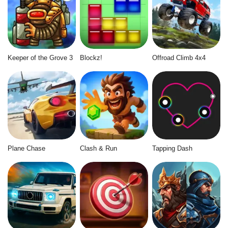
Keeper of the Grove 3
Blockz!
Offroad Climb 4x4
Plane Chase
Clash & Run
Tapping Dash