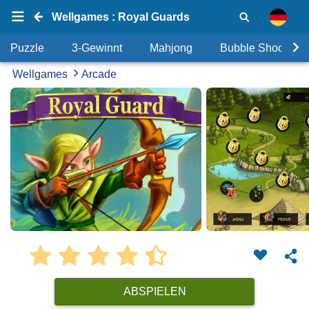
Wellgames : Royal Guards
Puzzle
3-Gewinnt
Mahjong
Bubble Shooter
Wellgames
Arcade
ABSPIELEN