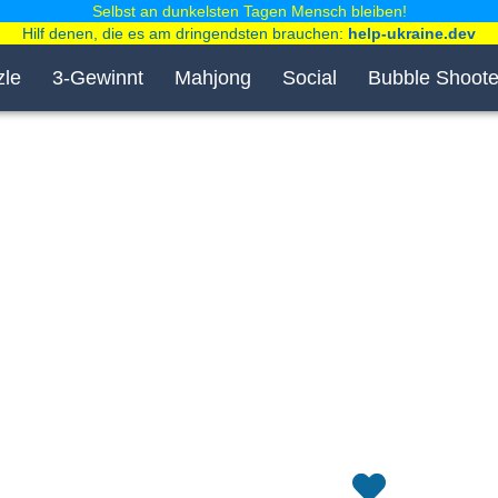
Selbst an dunkelsten Tagen Mensch bleiben!
Hilf denen, die es am dringendsten brauchen:
help-ukraine.dev
zle
3-Gewinnt
Mahjong
Social
Bubble Shoote