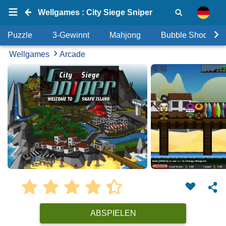
Wellgames : City Siege Sniper
Puzzle
3-Gewinnt
Mahjong
Bubble Shooter
Wellgames
Arcade
ABSPIELEN