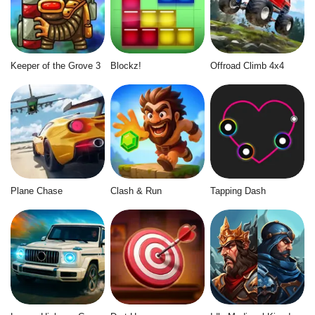
Keeper of the Grove 3
Blockz!
Offroad Climb 4x4
Plane Chase
Clash & Run
Tapping Dash