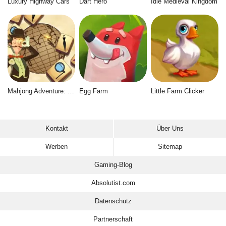
Luxury Highway Cars
Dart Hero
Idle Medieval Kingdom
Mahjong Adventure: World Quest
Egg Farm
Little Farm Clicker
Kontakt
Über Uns
Werben
Sitemap
Gaming-Blog
Absolutist.com
Datenschutz
Partnerschaft