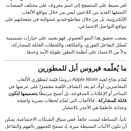
لغز بسيط على المتصفح إلى اسم معروف على مختلف المنصات.
اكتشفها العديد من اللاعبين ليس من خلال مواقع الألعاب
الإلكترونية، بل من خلال مقاطع فيديو عشوائية في صفحاتهم على
مواقع التواصل الاجتماعي.
يصعب تحقيق هذا النمو العضوي. فهو يعتمد على خيارات تصميمية
تُفضّل التفاعل الفوري، والفكاهة، واللحظات القابلة للمشاركة،
بدلاً من الاعتماد على أنظمة التطور طويلة الأمد وحدها.
ما يُعلّمه فيروس أبل للمطورين
يُقدّم نجاح لعبة
Apple Worm
دروسًا قيّمة لمطوّري الألعاب
المعاصرين. أولًا، لم يعد اكتشاف اللعبة مقتصرًا على عرضها في
المتاجر أو الإعلانات المدفوعة، بل أصبح مرتبطًا
بتصميمها لتكون
قابلة للمشاركة
. فالألعاب التي تُقدّم لحظات بصرية واضحة
وجذابة عاطفيًا هي الأجدر بالانتشار.
ثانياً، البساطة ليست عائقاً. ففي سياق الشبكات الاجتماعية، يمكن
أن تكون الآليات البسيطة ميزة، إذ تسمح للجمهور بالفهم والتفاعل