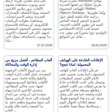
نشرت شركة Absolutist مؤخرًا
على مدى عقدين تقريبًا، ارتبط
تقريرًا تحليليًا عن لعبتها الجديدة
اسم يوتيوب بمشاهدة محتوى
للهواتف المحمولة، Hidden
الألعاب.
يزور ملايين اللاعبين
ويُعدّ تطويرها
Objects Getaway .
المنصة يوميًا لاكتشاف الإصدارات
دراسة حالة مُلفتة للنظر حول
الجديدة، وتعلم الاستراتيجيات،
النموذج المتغير لإنشاء العناصر
ومشاهدة بطولات الرياضات
الفنية في تطوير الألعاب الحديثة.
الإلكترونية، أو ببساطة للاستمتاع
فبينما لعب الذكاء الاصطناعي
بمحتوى منشئي المحتوى المفضلين
التوليدي دورًا محوريًا في توفير عدد
لديهم.
لكن في السنوات الأخيرة،
هائل من المواقع…
بدأ يوتيوب باستكشاف سؤال آخر:
ماذا…
27.07.2026
28.05.2026
الإعلانات الخادعة على الهواتف
ألعاب المطاعم - أفضل مزيج من
المحمولة: لماذا تنجح؟
إدارة الوقت والمحاكاة
لم تكن إعلانات ألعاب الهاتف
من بين فروع الألعاب الترفيهية
المحمول دائماً مجرد تخمين.
ففي
المتعددة، تحتل ألعاب إدارة الوقت
الأيام الأولى لمتجر التطبيقات
والطبخ مكانة خاصة.
تتميز هذه
وجوجل بلاي، كانت الإعلانات عادةً
الألعاب بإيقاعها السريع وسهولة
ما تعرض لقطات من اللعب الفعلي
لعبها، حيث تحاكي المطاعم،
- مقاطع بسيطة تعطي اللاعبين
وتتحدى اللاعبين لإدارة مهام
فكرة واضحة عما هم على وشك
متعددة في آن واحد، من إعداد
تنزيله.
لم يدم هذا الوضوح طويلاً.
الوجبات إلى خدمة الزبائن، وصولاً
تصفح إعلانات الجوال اليوم
إلى تنمية مشروع مطعم ناجح.
ما
فالعديد…
وستلاحظ نمطاً معيناً.
بدأ كصيحة رائجة خلال طفرة
ألعاب…