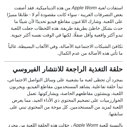
استفادت
لعبة Apple Worm
من هذه الديناميكية. فقد أضفت
بعض التصرفات الغريبة - سواء كانت مقصودة أم لا - طابعًا مميزًا
على اللعبة. وشارك اللاعبون مقاطع فيديو تحديدًا لأن شيئًا ما
حدث بشكل خاطئ بطريقة طريفة. هذه اللحظات جعلت اللعبة
تبدو أكثر واقعية وأقل صقلًا، لكنها في الوقت نفسه أكثر حيوية.
تكافئ الشبكات الاجتماعية الأصالة، وفي الألعاب البسيطة، غالباً
ما تأتي هذه الأصالة من عدم الكمال.
حلقة التغذية الراجعة للانتشار الفيروسي
بمجرد أن تحظى لعبة ما بشعبية على وسائل التواصل الاجتماعي،
تبدأ حلقة تفاعلية. يشاهد المستخدمون مقاطع الفيديو، ويجربون
اللعبة، وينشئون مقاطعهم الخاصة، ويشاركونها. تعمل
الخوارزميات على تضخيم المحتوى ذي الأداء الجيد، مما يعرض
اللعبة لمزيد من المستخدمين. كل موجة من المحتوى تبني على
سابقتها.
بالنسبة للعبة
Apple Worm
، حوّلت هذه الحلقة اللعبة من مجرد