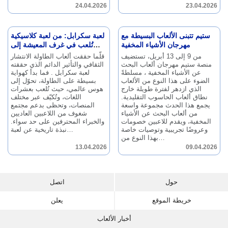
24.04.2026
23.04.2026
ستيم تتبنى الألعاب البسيطة مع
لعبة سكرابل: من لعبة كلاسيكية
مهرجان الأشياء المخفية
تُلعب في غرف المعيشة إلى
ظاهرة عالمية
من 9 إلى 13 أبريل، تستضيف
قلّما حققت ألعاب الطاولة الانتشار
منصة ستيم مهرجان ألعاب البحث
الثقافي والتأثير الدائم الذي حققته
عن الأشياء المخفية ، مسلطةً
لعبة سكرابل .
فما بدأ كهواية
الضوء على هذا النوع من الألعاب
بسيطة على الطاولة، تحوّل إلى
الذي ازدهر لفترة طويلة خارج
هوس عالمي، حيث تُلعب بعشرات
نطاق ألعاب الحاسوب التقليدية.
اللغات، وتُكيّف عبر مختلف
يجمع هذا الحدث مجموعة واسعة
المنصات، وتحظى بدعم مجتمع
من ألعاب البحث عن الأشياء
شغوف من اللاعبين العاديين
المخفية، ويقدم للاعبين خصومات
والخبراء المحترفين على حد سواء.
وعروضًا تجريبية وتوصيات خاصة
نبذة تاريخية عن لعبة…
بهذا النوع من…
13.04.2026
09.04.2026
حول
اتصل
خريطة الموقع
يعلن
أخبار الألعاب