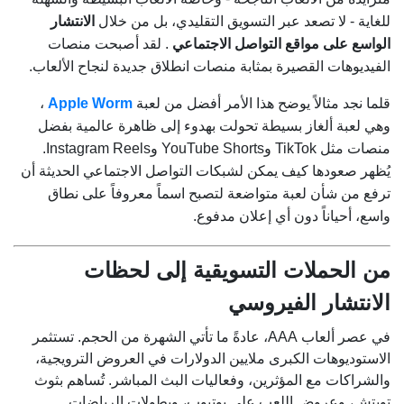
للغاية - لا تصعد عبر التسويق التقليدي، بل من خلال
الانتشار
الواسع على مواقع التواصل الاجتماعي
. لقد أصبحت منصات
الفيديوهات القصيرة بمثابة منصات انطلاق جديدة لنجاح الألعاب.
قلما نجد مثالاً يوضح هذا الأمر أفضل من لعبة
Apple Worm
،
وهي لعبة ألغاز بسيطة تحولت بهدوء إلى ظاهرة عالمية بفضل
منصات مثل TikTok وYouTube Shorts وInstagram Reels.
يُظهر صعودها كيف يمكن لشبكات التواصل الاجتماعي الحديثة أن
ترفع من شأن لعبة متواضعة لتصبح اسماً معروفاً على نطاق
واسع، أحياناً دون أي إعلان مدفوع.
من الحملات التسويقية إلى لحظات
الانتشار الفيروسي
في عصر ألعاب AAA، عادةً ما تأتي الشهرة من الحجم. تستثمر
الاستوديوهات الكبرى ملايين الدولارات في العروض الترويجية،
والشراكات مع المؤثرين، وفعاليات البث المباشر. تُساهم بثوث
تويتش، وعروض اللعب على يوتيوب، وبطولات الرياضات