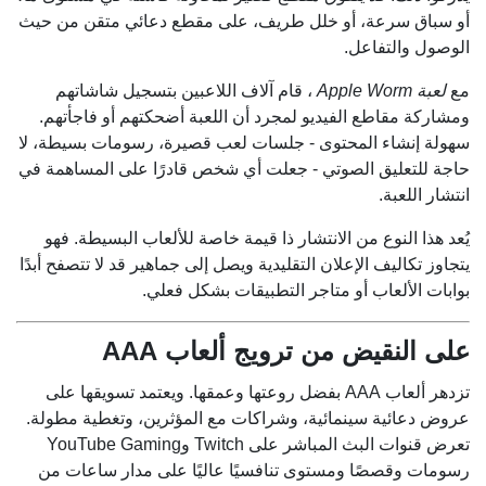
أو سباق سرعة، أو خلل طريف، على مقطع دعائي متقن من حيث
الوصول والتفاعل.
مع
لعبة Apple Worm
، قام آلاف اللاعبين بتسجيل شاشاتهم
ومشاركة مقاطع الفيديو لمجرد أن اللعبة أضحكتهم أو فاجأتهم.
سهولة إنشاء المحتوى - جلسات لعب قصيرة، رسومات بسيطة، لا
حاجة للتعليق الصوتي - جعلت أي شخص قادرًا على المساهمة في
انتشار اللعبة.
يُعد هذا النوع من الانتشار ذا قيمة خاصة للألعاب البسيطة. فهو
يتجاوز تكاليف الإعلان التقليدية ويصل إلى جماهير قد لا تتصفح أبدًا
بوابات الألعاب أو متاجر التطبيقات بشكل فعلي.
على النقيض من ترويج ألعاب AAA
تزدهر ألعاب AAA بفضل روعتها وعمقها. ويعتمد تسويقها على
عروض دعائية سينمائية، وشراكات مع المؤثرين، وتغطية مطولة.
تعرض قنوات البث المباشر على Twitch وYouTube Gaming
رسومات وقصصًا ومستوى تنافسيًا عاليًا على مدار ساعات من