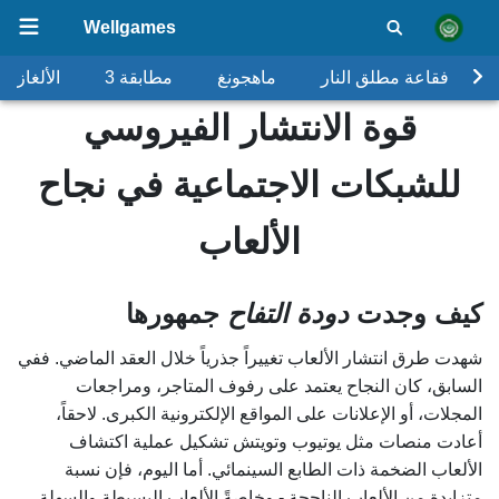
Wellgames
فقاعة مطلق النار
ماهجونغ
مطابقة 3
الألغاز
قوة الانتشار الفيروسي
للشبكات الاجتماعية في نجاح
الألعاب
كيف وجدت
دودة التفاح
جمهورها
شهدت طرق انتشار الألعاب تغييراً جذرياً خلال العقد الماضي. ففي
السابق، كان النجاح يعتمد على رفوف المتاجر، ومراجعات
المجلات، أو الإعلانات على المواقع الإلكترونية الكبرى. لاحقاً،
أعادت منصات مثل يوتيوب وتويتش تشكيل عملية اكتشاف
الألعاب الضخمة ذات الطابع السينمائي. أما اليوم، فإن نسبة
متزايدة من الألعاب الناجحة - وخاصةً الألعاب البسيطة والسهلة