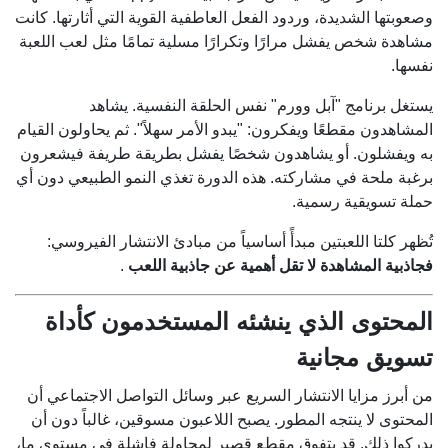
وصعوبتها الشديدة، وردود الفعل العاطفية القوية التي أثارتها. كانت
مشاهدة شخص يفشل مرارًا وتكرارًا مسلية تمامًا مثل لعب اللعبة
نفسها.
يستغل برنامج "آبل وورم" نفس الحلقة النفسية. يشاهد
المشاهدون مقطعًا ويفكرون: "يبدو الأمر سهلاً". ثم يحاولون القيام
به ويفشلون. أو يشاهدون شخصًا يفشل بطريقة طريفة فيشعرون
برغبة ملحة في مشاركته. هذه الدورة تغذي النمو الطبيعي دون أي
حملة تسويقية رسمية.
تُظهر كلتا اللعبتين مبدأً أساسياً من مبادئ الانتشار الفيروسي:
فجاذبية المشاهدة لا تقل أهمية عن جاذبية اللعب
.
المحتوى الذي ينشئه المستخدمون كأداة
تسويق مجانية
من أبرز مزايا الانتشار السريع عبر وسائل التواصل الاجتماعي أن
المحتوى لا ينتجه المطور. يصبح اللاعبون مسوقين، غالباً دون أن
يدركوا ذلك. قد يتفوق مقطع قصير لمحاولة فاشلة في مستوى ما،