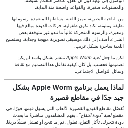
الوصول إلى بوابة دون أن تعلق. عناصر التحكم بسيطة،
والمستويات صغيرة، والقواعد واضحة منذ البداية.
من الناحية البصرية، تتميز اللعبة ببساطتها المتعمدة. رسوماتها
نظيفة وملونة، تكاد تكون طفولية. حركات الدودة مبالغ فيها
ومعبرة، والرسوم المتحركة غالباً ما تبدو غير متوقعة بعض
الشيء. أضف إلى ذلك موسيقى تصويرية مبهجة وجذابة، وستصبح
اللعبة ساحرة بشكل غريب.
لكن ما جعل
لعبة Apple Worm
تنتشر بشكل واسع لم يكن
تصميمها فحسب، بل كان كيفية تفاعل هذا التصميم مع ثقافة
وسائل التواصل الاجتماعي.
لماذا يعمل برنامج Apple Worm بشكل
جيد جدًا في مقاطع قصيرة
تُفضّل مقاطع الفيديو القصيرة الألعاب التي يسهل فهمها فورًا. في
مقطع
لعبة "دودة التفاح"
، يفهم المشاهدون مباشرةً ما يحدث:
دودة تتحرك، تأكل التفاح، تطول، ثم إما تنجح أو تفشل فشلًا ذريعًا.