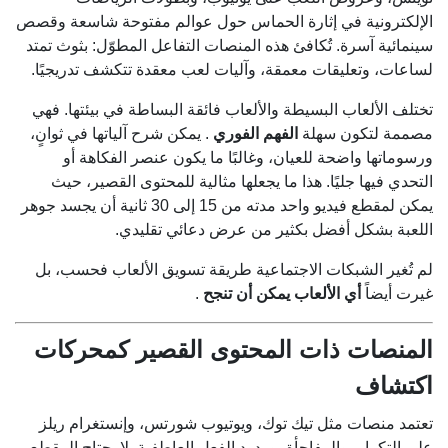
الإلكترونية في إثارة الحماس حول عوالم مفتوحة شاسعة وقصص
سينمائية آسرة. تُكافئ هذه المنصات التفاعل المطوّل: بثوث تمتد
لساعات، وتعليقات معمقة، وآليات لعب معقدة تتكشف تدريجيًا.
تختلف الألعاب البسيطة والألعاب فائقة البساطة في بيئتها. فهي
مصممة لتكون سهلة
الفهم الفوري
. يمكن شرح آلياتها في ثوانٍ،
ورسوماتها واضحة للعيان، وغالبًا ما يكون عنصر الفكاهة أو
التحدي فيها جليًا. هذا ما يجعلها مثالية للمحتوى القصير، حيث
يمكن لمقطع فيديو واحد مدته من 15 إلى 30 ثانية أن يجسد جوهر
اللعبة بشكل أفضل بكثير من عرض دعائي تقليدي.
لم تُغير الشبكات الاجتماعية طريقة تسويق الألعاب فحسب، بل
غيرت أيضاً
أي الألعاب يمكن أن تنجح
.
المنصات ذات المحتوى القصير كمحركات
اكتشاف
تعتمد منصات مثل تيك توك، ويوتيوب شورتس، وإنستغرام ريلز
على التكرار، والمفاجأة، وردود الفعل العاطفية. لا يحتاج المقطع