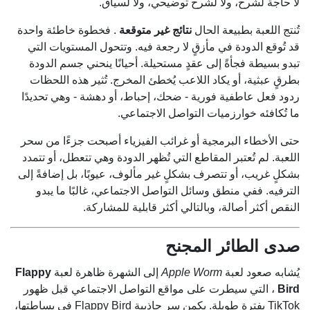
لا حاجة لشرح، ولا لشرح توضيحي، ولا لسياق.
تُنتج اللعبة بطبيعة الحال
نتائج غير متوقعة
. فخطوة خاطئة واحدة
قد تُوقع الدودة في مأزقٍ لا رجعة فيه. وتتحول المستويات التي
تبدو بسيطة فجأةً إلى عقدٍ مستحيلة. أحيانًا ينحني جسم الدودة
بطرقٍ عبثية، أو يكاد اللاعب يُخطئ المخرج. تُثير هذه اللحظات
ردود فعل عاطفية فورية - ضحك، إحباط، أو دهشة - وهي تحديدًا
ما تُكافئه خوارزميات التواصل الاجتماعي.
حتى الأخطاء البرمجية أو غرائب الفيزياء أصبحت جزءًا من سحر
اللعبة. لم تُعتبر المقاطع التي تُظهر الدودة وهي تتعطل، أو تتمدد
بشكلٍ غريب، أو تتصرف بشكلٍ غير مألوف، عيوبًا، بل إضافةً إلى
الترفيه. ففي منطق وسائل التواصل الاجتماعي، غالبًا ما يبدو
النقص أكثر أصالة، وبالتالي أكثر قابلية للمشاركة.
صدى الطائر المجنح
يُشابه صعود لعبة
Apple Worm
إلى الشهرة ظاهرة لعبة
Flappy
Bird
، التي سيطرت على مواقع التواصل الاجتماعي قبل ظهور
TikTok بفترة طويلة. يكمن سر جاذبية Flappy Bird في بساطتها،