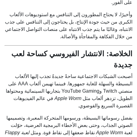
على الفور.
وأخيرًا، لا يحتاج المطورون إلى التنافس مع استوديوهات الألعاب
الكبرى من حيث جودة الإنتاج، بل يحتاجون إلى التنافس على جذب
الانتباه، وغالبًا ما يتم جذب الانتباه على منصات التواصل الاجتماعي
من خلال الفكاهة والمفاجأة والأصالة.
الخلاصة: الانتشار الفيروسي كساحة لعب
جديدة
أصبحت الشبكات الاجتماعية ساحةً جديدةً تجذب إليها الألعاب
البسيطة والسهلة للغاية جمهورها. فبينما تهيمن ألعاب AAA على
منصتي Twitch وYouTube Gaming بتجاربها السينمائية ومحتواها
الطويل، تزدهر ألعاب مثل
Apple Worm
في عالم الفيديوهات
القصيرة السريع والفوضوي.
بفضل رسوماتها البسيطة، ورسومها المتحركة المعبرة، وتصميمها
الصوتي الجذاب، وحتى بعض الأخطاء البرمجية العرضية، حوّلت
لعبة
Apple Worm
نقاط ضعفها إلى نقاط قوة. ومثل
لعبة Flappy