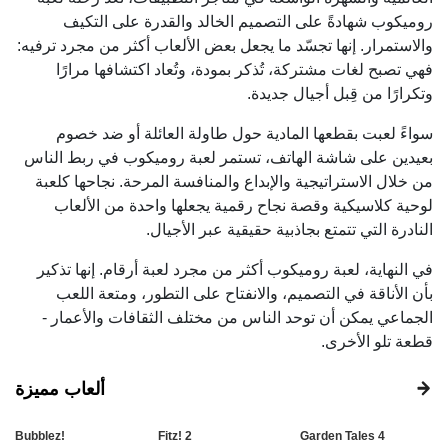
روميكوب شهادةً على التصميم الخالد والقدرة على التكيف
والاستمرار. إنها تجسّد ما يجعل بعض الألعاب أكثر من مجرد ترفيه:
فهي تصبح لغات مشتركة، تُذكر بمودة، وتُعاد اكتشافها مرارًا
وتكرارًا من قِبل أجيال جديدة.
سواءً لعبت بقطعها المادية حول طاولة العائلة أو ضد خصوم
بعيدين على شاشة الهاتف، تستمر لعبة روميكوب في ربط الناس
من خلال الاستراتيجية والإبداع والمنافسة المرحة. نجاحها كلعبة
لوحية كلاسيكية وقصة نجاح رقمية يجعلها واحدة من الألعاب
النادرة التي تتمتع بجاذبية حقيقية عبر الأجيال.
في النهاية، لعبة روميكوب أكثر من مجرد لعبة أرقام. إنها تذكير
بأن الأناقة في التصميم، والانفتاح على التطور، ومتعة اللعب
الجماعي يمكن أن توحد الناس من مختلف الثقافات والأعمار -
قطعة تلو الأخرى.
ألعاب مميزة
Bubblez!
Fitz! 2
Garden Tales 4