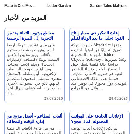
Mate in One Move
Letter Garden
Garden Tales Mahjong
المزيد من الأخبار
إعادة التفكير في مسار إنتاج
مقاطع يوتيوب التفاعلية: من
الفن: تحليل ما بعد الوفاة لفيلم
التجربة إلى الميزة الرسمية
"رحلة الأشياء الخفية"
نشرت شركة Absolutist مؤخرًا
على مدى عقدين تقريبًا، ارتبط
تقريرًا تحليليًا عن لعبتها الجديدة
اسم يوتيوب بمشاهدة محتوى
للهواتف المحمولة، Hidden
الألعاب.
يزور ملايين اللاعبين
ويُعدّ تطويرها
Objects Getaway .
المنصة يوميًا لاكتشاف الإصدارات
دراسة حالة مُلفتة للنظر حول
الجديدة، وتعلم الاستراتيجيات،
النموذج المتغير لإنشاء العناصر
ومشاهدة بطولات الرياضات
الفنية في تطوير الألعاب الحديثة.
الإلكترونية، أو ببساطة للاستمتاع
فبينما لعب الذكاء الاصطناعي
بمحتوى منشئي المحتوى المفضلين
التوليدي دورًا محوريًا في توفير عدد
لديهم.
لكن في السنوات الأخيرة،
هائل من المواقع…
بدأ يوتيوب باستكشاف سؤال آخر:
ماذا…
27.07.2026
28.05.2026
الإعلانات الخادعة على الهواتف
ألعاب المطاعم - أفضل مزيج من
المحمولة: لماذا تنجح؟
إدارة الوقت والمحاكاة
لم تكن إعلانات ألعاب الهاتف
من بين فروع الألعاب الترفيهية
المحمول دائماً مجرد تخمين.
ففي
المتعددة، تحتل ألعاب إدارة الوقت