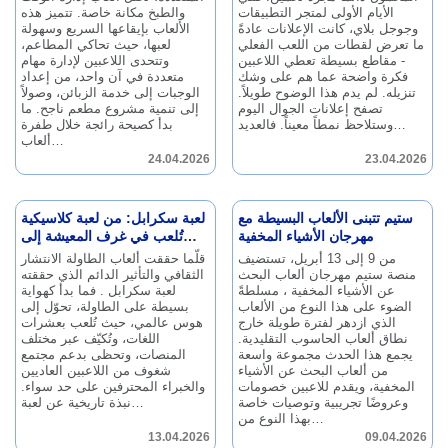
الأيام الأولى لمتجر التطبيقات
والطبخ مكانة خاصة.
تتميز هذه
وجوجل بلاي، كانت الإعلانات عادةً
الألعاب بإيقاعها السريع وسهولة
ما تعرض لقطات من اللعب الفعلي
لعبها، حيث تحاكي المطاعم،
- مقاطع بسيطة تعطي اللاعبين
وتتحدى اللاعبين لإدارة مهام
فكرة واضحة عما هم على وشك
متعددة في آن واحد، من إعداد
تنزيله.
لم يدم هذا الوضوح طويلاً.
الوجبات إلى خدمة الزبائن، وصولاً
تصفح إعلانات الجوال اليوم
إلى تنمية مشروع مطعم ناجح.
ما
فالعديد…
وستلاحظ نمطاً معيناً.
بدأ كصيحة رائجة خلال طفرة
ألعاب…
24.04.2026
23.04.2026
ستيم تتبنى الألعاب البسيطة مع
لعبة سكرابل: من لعبة كلاسيكية
مهرجان الأشياء المخفية
تُلعب في غرف المعيشة إلى
ظاهرة عالمية
من 9 إلى 13 أبريل، تستضيف
قلّما حققت ألعاب الطاولة الانتشار
منصة ستيم مهرجان ألعاب البحث
الثقافي والتأثير الدائم الذي حققته
عن الأشياء المخفية ، مسلطةً
لعبة سكرابل .
فما بدأ كهواية
الضوء على هذا النوع من الألعاب
بسيطة على الطاولة، تحوّل إلى
الذي ازدهر لفترة طويلة خارج
هوس عالمي، حيث تُلعب بعشرات
نطاق ألعاب الحاسوب التقليدية.
اللغات، وتُكيّف عبر مختلف
يجمع هذا الحدث مجموعة واسعة
المنصات، وتحظى بدعم مجتمع
من ألعاب البحث عن الأشياء
شغوف من اللاعبين العاديين
المخفية، ويقدم للاعبين خصومات
والخبراء المحترفين على حد سواء.
وعروضًا تجريبية وتوصيات خاصة
نبذة تاريخية عن لعبة…
بهذا النوع من…
13.04.2026
09.04.2026