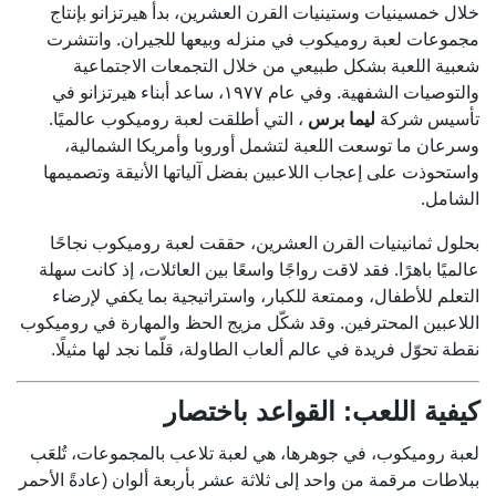
خلال خمسينيات وستينيات القرن العشرين، بدأ هيرتزانو بإنتاج
مجموعات لعبة روميكوب في منزله وبيعها للجيران. وانتشرت
شعبية اللعبة بشكل طبيعي من خلال التجمعات الاجتماعية
والتوصيات الشفهية. وفي عام ١٩٧٧، ساعد أبناء هيرتزانو في
تأسيس شركة
ليما برس
، التي أطلقت لعبة روميكوب عالميًا.
وسرعان ما توسعت اللعبة لتشمل أوروبا وأمريكا الشمالية،
واستحوذت على إعجاب اللاعبين بفضل آلياتها الأنيقة وتصميمها
الشامل.
بحلول ثمانينيات القرن العشرين، حققت لعبة روميكوب نجاحًا
عالميًا باهرًا. فقد لاقت رواجًا واسعًا بين العائلات، إذ كانت سهلة
التعلم للأطفال، وممتعة للكبار، واستراتيجية بما يكفي لإرضاء
اللاعبين المحترفين. وقد شكّل مزيج الحظ والمهارة في روميكوب
نقطة تحوّل فريدة في عالم ألعاب الطاولة، قلّما نجد لها مثيلًا.
كيفية اللعب: القواعد باختصار
لعبة روميكوب، في جوهرها، هي لعبة تلاعب بالمجموعات، تُلعَب
ببلاطات مرقمة من واحد إلى ثلاثة عشر بأربعة ألوان (عادةً الأحمر