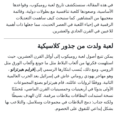
في هذه المقالة، سنستكشف تاريخ لعبة روميكوب، وقواعدها
الأساسية، وصعودها كلعبة تنافسية مع بطولات دولية، وقائمة
معجبيها من المشاهير. كما سنبحث كيف ساهمت التعديلات
الرقمية في إحياء اللعبة في العصر الحديث، مما جعلها ذات أهمية
للاعبين في القرن الحادي والعشرين.
لعبة ولدت من جذور كلاسيكية
يمكن تتبع أصول لعبة روميكوب إلى أوائل القرن العشرين، حيث
استلهمت فكرتها من ألعاب البلاط مثل ما جونغ وألعاب الورق مثل
الرومي. ومع ذلك، يُنسب ابتكارها الرسمي إلى
إفرايم هيرتزانو
،
وهو مهاجر يهودي روماني عاش في إسرائيل بعد الحرب العالمية
الثانية. ووفقًا لروايات عائلته، قام هيرتزانو بصنع المجموعات
الأولى يدويًا في أربعينيات وخمسينيات القرن الماضي، مُحسّنًا
نسخة استبدلت البطاقات ببلاطات مرقمة. كان الهدف بسيطًا
ولكنه جذاب: دمج البلاطات في مجموعات وسلاسل، والتلاعب بها
بشكل إبداعي للتفوق على الخصوم.