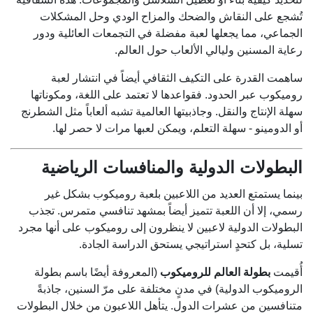
تُشجع على النقاش والضحك والمزاح الودي وحل المشكلات
الجماعي، مما يجعلها لعبة مفضلة في التجمعات العائلية ودور
رعاية المسنين وليالي الألعاب حول العالم.
ساهمت القدرة على التكيف الثقافي أيضاً في انتشار لعبة
روميكوب عبر الحدود. فقواعدها لا تعتمد على اللغة، ومكوناتها
سهلة الإنتاج والنقل. وجاذبيتها العالمية تشبه ألعاباً مثل الشطرنج
أو الدومينو - سهلة التعلم، ويمكن لعبها مرات لا حصر لها.
البطولات الدولية والمنافسات الرياضية
بينما يستمتع العديد من اللاعبين بلعبة روميكوب بشكل غير
رسمي، إلا أن اللعبة تتميز أيضاً بمشهد تنافسي متمرس. تجذب
البطولات الدولية لاعبين لا ينظرون إلى روميكوب على أنها مجرد
تسلية، بل كتحدٍ استراتيجي يستحق الدراسة الجادة.
أُقيمت
بطولة العالم للروميكوب
(المعروفة أيضًا باسم بطولة
الروميكوب الدولية) في مدنٍ مختلفة على مرّ السنين، جاذبةً
متنافسين من عشرات الدول. يتأهل اللاعبون من خلال البطولات