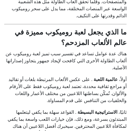
والمتصفحات. وقلما تحقق ألعاب الطاولة مثل هذه الشعبية
الواسعة عبر المنصات المختلفة، مما يدل على سحر روميكوب
الدائم وقدرتها على التكيف.
ما الذي يجعل لعبة روميكوب مميزة في
عالم الألعاب المزدحم؟
هناك عدة عوامل تساعد في تفسير سبب تميز لعبة روميكوب عن
ألعاب الطاولة الأخرى التي كافحت لإيجاد جمهور يتجاوز إصداراتها
الأصلية.
أولاً،
عالمية اللعبة
. على عكس الألعاب المرتبطة بلغات أو تقاليد
أو مراجع ثقافية محددة، تعتمد لعبة روميكوب فقط على الأرقام
والألوان. تُمكّن بساطتها اللاعبين من مختلف الأعمار واللغات
والخلفيات من التنافس على قدم المساواة.
ثانيًا،
الاستراتيجية البسيطة
. القواعد سهلة بما يكفي ليتعلمها
المبتدئون بسرعة، ومع ذلك، فإن خيارات اللعب واسعة بما يكفي
لمكافأة اللاعبين المحترفين. سيخبرك أفضل اللاعبين أن هناك