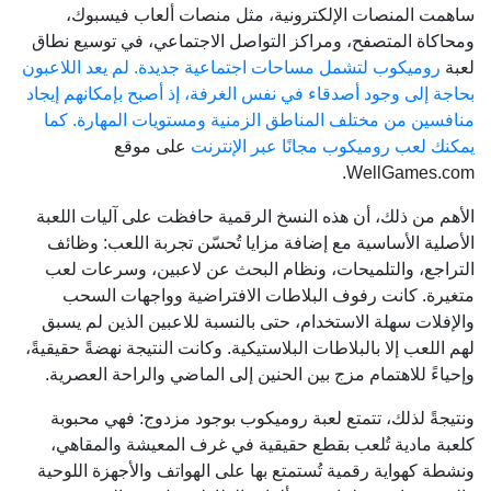
ساهمت المنصات الإلكترونية، مثل منصات ألعاب فيسبوك،
ومحاكاة المتصفح، ومراكز التواصل الاجتماعي، في توسيع نطاق
لعبة
روميكوب لتشمل مساحات اجتماعية جديدة. لم يعد اللاعبون
بحاجة إلى وجود أصدقاء في نفس الغرفة، إذ أصبح بإمكانهم إيجاد
منافسين من مختلف المناطق الزمنية ومستويات المهارة. كما
يمكنك لعب روميكوب مجانًا عبر الإنترنت
على موقع
WellGames.com.
الأهم من ذلك، أن هذه النسخ الرقمية حافظت على آليات اللعبة
الأصلية الأساسية مع إضافة مزايا تُحسّن تجربة اللعب: وظائف
التراجع، والتلميحات، ونظام البحث عن لاعبين، وسرعات لعب
متغيرة. كانت رفوف البلاطات الافتراضية وواجهات السحب
والإفلات سهلة الاستخدام، حتى بالنسبة للاعبين الذين لم يسبق
لهم اللعب إلا بالبلاطات البلاستيكية. وكانت النتيجة نهضةً حقيقيةً،
وإحياءً للاهتمام مزج بين الحنين إلى الماضي والراحة العصرية.
ونتيجةً لذلك، تتمتع لعبة روميكوب بوجود مزدوج: فهي محبوبة
كلعبة مادية تُلعب بقطع حقيقية في غرف المعيشة والمقاهي،
ونشطة كهواية رقمية تُستمتع بها على الهواتف والأجهزة اللوحية