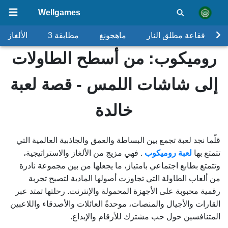
Wellgames
فقاعة مطلق النار
ماهجونغ
مطابقة 3
الألغاز
روميكوب: من أسطح الطاولات
إلى شاشات اللمس - قصة لعبة
خالدة
قلّما نجد لعبة تجمع بين البساطة والعمق والجاذبية العالمية التي
تتمتع بها
لعبة روميكوب
. فهي مزيج من الألغاز والاستراتيجية،
وتتمتع بطابع اجتماعي بامتياز، ما يجعلها من بين مجموعة نادرة
من ألعاب الطاولة التي تجاوزت أصولها المادية لتصبح تجربة
رقمية محبوبة على الأجهزة المحمولة والإنترنت. رحلتها تمتد عبر
القارات والأجيال والمنصات، موحدةً العائلات والأصدقاء واللاعبين
المتنافسين حول حب مشترك للأرقام والإبداع.