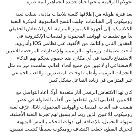
تحولاتها الرقمية منحتها حياة جديدة للجماهير المعاصرة.
بعد فترة طويلة من إطلاقها كلعبة بلاطات مادية، انتقلت لعبة
روميكوب إلى الشاشات. جلبت النسخ الحاسوبية المبكرة اللعبة
الكلاسيكية إلى أجهزة الكمبيوتر المنزلية، لكن الانتعاش الحقيقي
بدأ مع تطبيقات الهواتف المحمولة والمنصات الإلكترونية في
العقدين الثاني والثالث من الألفية. على نظامي iOS وأندرويد،
أتاحت تطبيقات روميكوب الرسمية والإصدارات المرخصة للاعبين
الاستمتاع باللعبة في أي مكان، ضد خصوم يتحكم بهم الذكاء
الاصطناعي أو لاعبين من جميع أنحاء العالم. ساهمت ميزات مثل
التحديات اليومية، وأنظمة لوحات المتصدرين، واللعب الجماعي
غير المتزامن في زيادة التفاعل بشكل كبير.
كان لهذا الانتعاش الرقمي آثار متعددة. أولًا، أعاد التواصل مع
اللاعبين القدامى الذين انقطعوا عن ألعاب الطاولة في عصر
هيمنت فيه ألعاب المنصات والهواتف المحمولة. ثانيًا، عرّف لعبة
روميكوب للاعبين الذين ربما لم يسبق لهم تجربة اللعبة الأصلية.
سهولة التحميل، بالإضافة إلى أدوات التحكم باللمس البديهية
لتحريك القطع، جعلت اكتشاف روميكوب بسيطًا كتثبيت تطبيق.