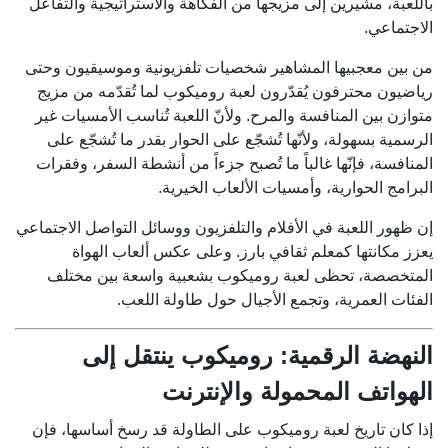
باللعبة، مشيرين إلى مزيجها من الفكاهة والاستراتيجية والتفاعل
الاجتماعي.
من بين معجبيها المشاهير شخصيات تلفزيونية وموسيقيون وحتى
رياضيون محترفون يُقدّرون لعبة روميكوب لما تُقدّمه من مزيج
متوازن بين المنافسة والمرح. ولأنّ اللعبة تُناسب الأمسيات غير
الرسمية بسهولة، ولأنّها تُشجّع على الحوار بقدر ما تُشجّع على
المنافسة، فإنّها غالباً ما تُصبح جزءاً من أنشطة السفر، وفقرات
البرامج الحوارية، وأمسيات الألعاب الخيرية.
إن ظهور اللعبة في الأفلام والتلفزيون ووسائل التواصل الاجتماعي
يعزز مكانتها كمعلم ثقافي بارز. وعلى عكس ألعاب الهواة
المتخصصة، تحظى لعبة روميكوب بشعبية واسعة بين مختلف
الفئات العمرية، وتجمع الأجيال حول طاولة اللعب.
النهضة الرقمية: روميكوب ينتقل إلى
الهواتف المحمولة والإنترنت
إذا كان تاريخ لعبة روميكوب على الطاولة قد رسخ أساسها، فإن