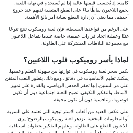
كامنة: إذ تُحتسب قيمتها عالية إذا لم تُستخدم في نهاية اللعبة.
يجمع اللاعبون نقاطًا بناءً على القطع المتبقية لديهم عند خروج
أحدهم، مما يعني أن إدارة القطع بعناية أمر بالغ الأهمية.
على الرغم من قواعدها البسيطة، فإن لعبة روميكوب تنتج تنوعًا
غنيًا وعملية اتخاذ قرارات عميقة، خاصة عندما يتفاعل اللاعبون
مع مجموعة البلاطات المشتركة على الطاولة.
لماذا يأسر روميكوب قلوب اللاعبين؟
يكمن سحر لعبة روميكوب في توازنها بين سهولة التعلم وعمقها.
يمكنك تعليم الأساسيات في دقائق، ومع ذلك، يتطور اللعب المتقن
على مر السنين. إنها تحفز الحدس الرياضي، والقدرة على تمييز
الأنماط، والتفكير التكيفي. تصبح اللعبة اجتماعية دون أن تكون
فوضوية، وتنافسية دون أن تكون مخيفة.
على عكس العديد من ألعاب الاستراتيجية التي تعتمد على السرية
أو المعلومات المخفية، تزدهر لعبة روميكوب بالوضوح: يرى
اللاعبون القطع على الطاولة، وعليهم التفكير بخطوات استباقية
لتحديد كيفية بناء أو تعطيل السلاسل والمجموعات. هذه الشفافية