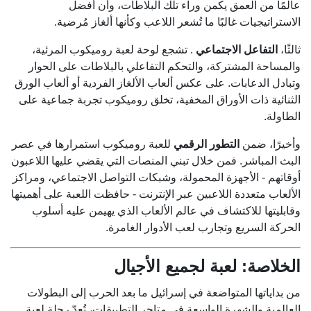
عالمًا من العمق يكمن وراء تلك البلاطات، وأن أفضل
الاستراتيجيات غالبًا ما تُشعر اللاعب وكأنها ألغاز مُرضية.
ثالثًا،
التفاعل الاجتماعي
. تشجع لوحة لعبة روميكوب المرئية،
والمساحة المشتركة، والتحكم التفاعلي بالبلاطات على الحوار
وتبادل الدعابات. على عكس ألعاب الألغاز الفردية أو ألعاب الورق
الثنائية ذات الأوراق المخفية، تخلق روميكوب تجربة جماعية على
الطاولة.
وأخيرًا، ضمن
التطور الرقمي
للعبة روميكوب استمرارها في عصر
البث المباشر. فمن خلال تبني المنصات التي يقضي عليها اللاعبون
أوقاتهم - الأجهزة المحمولة، وشبكات التواصل الاجتماعي، ومراكز
الألعاب متعددة اللاعبين عبر الإنترنت - حافظت اللعبة على أهميتها
وقابليتها للاكتشاف في عالم الألعاب الذي يهيمن عليه أسلوب
الحركة السريع وتجارب لعب الأدوار الغامرة.
الخلاصة: لعبة لجميع الأجيال
من بداياتها المتواضعة في إسرائيل ما بعد الحرب إلى البطولات
العالمية والشهرة الواسعة في متاجر التطبيقات، تُعدّ رحلة لعبة