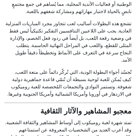
الوطنية أو فعاليات الأندية المحلية، مما يُساهم في جمع مجتمعٍ
نابضٍ بالحياة لاختبار مهاراتهم ومشاركة شغفهم باللعبة.
تشجع هذه البطولات أساليب لعب تتجاوز مجرد المباريات المنزلية
العادية. يجب على اللاعبين التنافسيين التفكير تكتيكياً ليس فقط
في وضعية رقعة اللعب، بل أيضاً في ردود فعل الخصم، والإدارة
المثلى للقطع، واللعب في المراحل النهائية الحاسمة. يتطلب
النجاح سرعة في التعرف على الأنماط وتخطيطاً دقيقاً طويل
الأمد.
تُجسّد أجواء البطولة الودية، التي تُركّز دائماً على متعة اللعب،
كيف يُمكن للعبة لوحية بسيطة أن تُنمّي قاعدة جماهيرية دولية
شغوفة. وتستمر النوادي والتجمعات المُخصصة للعبة روميكوب
في الازدهار في أوروبا وأمريكا الشمالية وأمريكا الجنوبية وغيرها.
معجبو المشاهير والآثار الثقافية
تمتد شهرة لعبة روميكوب إلى أوساط المشاهير والثقافة الشعبية.
وقد أعرب العديد من الشخصيات المعروفة عن استمتاعهم