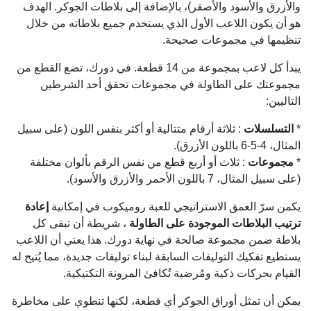
والأزرق والأسود والأصفر)، بالإضافة إلى بلاطات الجوكر. الهدف
هو أن يكون اللاعب الأول الذي يستخدم جميع بلاطاته من خلال
تنظيمها في مجموعات صحيحة.
يبدأ كل لاعب بمجموعة من 14 قطعة. في دورك، تضع القطع من
مجموعتك على الطاولة في مجموعات تحقق أحد الشرطين
التاليين:
*
التسلسلات
: ثلاثة أرقام متتالية أو أكثر بنفس اللون (على سبيل
المثال، 4-5-6 باللون الأزرق).
*
مجموعات
: ثلاث أو أربع قطع من نفس الرقم بألوان مختلفة
(على سبيل المثال، 7 باللون الأحمر والأزرق والأسود).
يكمن سرّ العمق الاستراتيجي للعبة روميكوب في إمكانية
إعادة
ترتيب البلاطات الموجودة على الطاولة
، شريطة أن تبقى كل
بلاطة ضمن مجموعة صالحة في نهاية دورك. هذا يعني أن اللاعب
يستطيع تفكيك التوليفات السابقة لبناء توليفات جديدة، مما يُتيح له
القيام بحركات ذكية ومُرضية تُكافئ المرونة التكتيكية.
يمكن أن تمثل أوراق الجوكر أي قطعة، لكنها تنطوي على مخاطرة