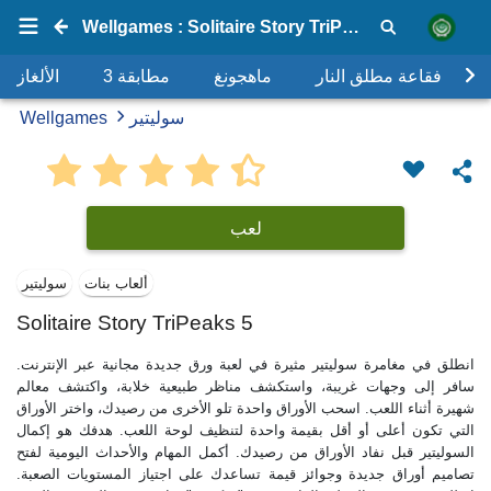
Wellgames : Solitaire Story TriPeaks 5
فقاعة مطلق النار
ماهجونغ
مطابقة 3
الألغاز
سوليتير
Wellgames
لعب
ألعاب بنات
سوليتير
Solitaire Story TriPeaks 5
انطلق في مغامرة سوليتير مثيرة في لعبة ورق جديدة مجانية عبر الإنترنت.
سافر إلى وجهات غريبة، واستكشف مناظر طبيعية خلابة، واكتشف معالم
شهيرة أثناء اللعب. اسحب الأوراق واحدة تلو الأخرى من رصيدك، واختر الأوراق
التي تكون أعلى أو أقل بقيمة واحدة لتنظيف لوحة اللعب. هدفك هو إكمال
السوليتير قبل نفاد الأوراق من رصيدك. أكمل المهام والأحداث اليومية لفتح
تصاميم أوراق جديدة وجوائز قيمة تساعدك على اجتياز المستويات الصعبة.