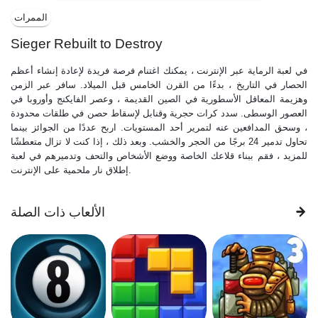
الممرات
Sieger Rebuilt to Destroy
في لعبة الرماية عبر الإنترنت ، يمكنك اغتنام فرصة فريدة لإعادة إنشاء أعظم
الحصار في التاريخ ، بدءًا من القرن الخامس قبل الميلاد. سافر عبر الزمن
وهزيمة المعاقل الأسطورية في الصين القديمة ، وعصر الفايكنج وأوروبا في
العصور الوسطى. سدد كرات حجرية وقنابل لإسقاط حصن في طلقات محدودة
، وسحق المدافعين عنه لتمرير أحد المستويات. اربح عددًا من الجوائز بينما
تحاول تدمير 24 برجًا من الحجر والخشب. وبعد ذلك ، إذا كنت لا تزال متعطشًا
للمزيد ، فقم ببناء قلاعك الخاصة ووضع الأشخاص والتحف وتدميرهم في لعبة
إطلاق نار ملحمية على الإنترنت.
الألعاب ذات الصلة