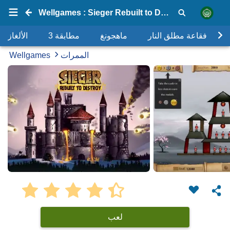
Wellgames : Sieger Rebuilt to Destroy
فقاعة مطلق النار
ماهجونغ
مطابقة 3
الألغاز
الممرات
Wellgames
لعب