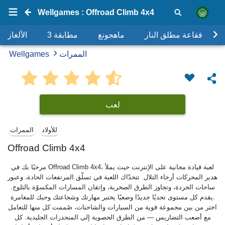
Wellgames : Offroad Climb 4x4
فقاعة مطلق النار
ماهجونغ
مطابقة 3
الألغاز
الممرات
Wellgames
لعب
للأولاد
الممرات
Offroad Climb 4x4
مرحبًا بك في Offroad Climb 4x4، لعبة قيادة مجانية على الإنترنت حيث يملأ
هدير المحركات أرجاء التلال. تتحدّاك اللعبة في تسلّق المرتفعات الحادة، وعبور
ساحات الخردة، وتجاوز الطرق الصخرية، وإتقان المسارات المكسوّة بالثلوج.
يقدم كل مستوى تحديًا جديدًا وصعبًا يختبر مهارتك وشجاعتك وحبك للمغامرة.
اختر من بين مجموعة قوية من السيارات والشاحنات، صُممت كل منها للتعامل
مع أصعب التضاريس — من الطرق الحصوية إلى المنحدرات الجليدية. كل