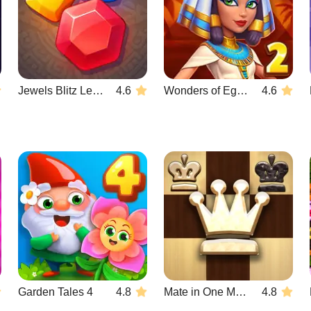
Jewels Blitz Legends
4.6
Wonders of Egypt Match 2
4.6
Garden Tales 4
4.8
Mate in One Move
4.8