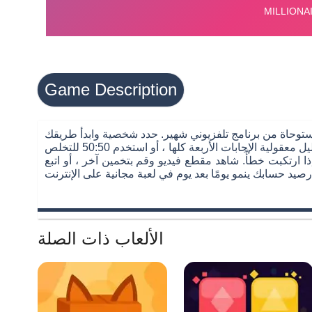
Game Description
 مستوحاة من برنامج تلفزيوني شهير. حدد شخصية وابدأ طريقك
لكسب مليون. كما هو الحال في اختبار التلفزيون ، لديك ثلاث تلميحات. اتصل بصديق لاستشارة أحد الخبراء ، واطلب من الجمهور تحليل معقولية الإجابات الأربعة كلها ، أو استخدم 50:50 للتخلص
ذا ارتكبت خطأً. شاهد مقطع فيديو وقم بتخمين آخر ، أو اتبع
الألعاب ذات الصلة