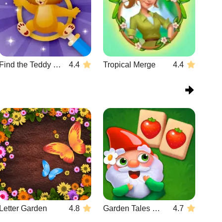
Find the Teddy Bear
4.4
Tropical Merge
4.4
Letter Garden
4.8
Garden Tales Mahjong
4.7