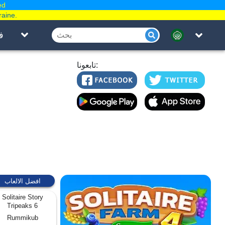
ed
raine.
ف
تابعونا:
افضل الالعاب
Solitaire Story
Tripeaks 6
Rummikub