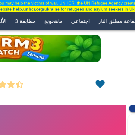
ou may help the victims of war. UNHCR, the UN Refugee Agency creat
website
help.unhcr.org/ukraine
for refugees and asylum seekers in Uk
قاعة مطلق النار
اجتماعي
ماهجونغ
مطابقة 3
الأل