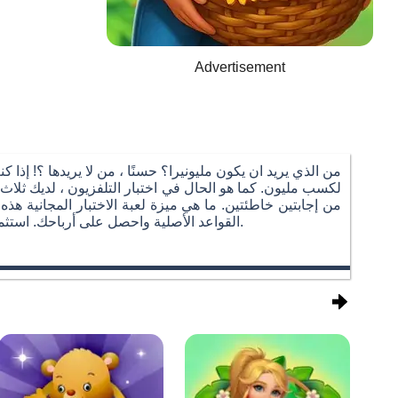
Advertisement
من الذي يريد ان يكون مليونيرا؟ حسنًا ، من لا يريدها ؟! إ
من إجابتين خاطئتين. ما هي ميزة لعبة الاختبار المجانية هذه
القواعد الأصلية واحصل على أرباحك. استثمر الأموال وقم ببناء المنشآت الصناعية والضيافة لتحقيق الأرباح. شاهد رصيد حسابك ينمو يومًا بعد يوم في لعبة مجانية على الإنترنت.