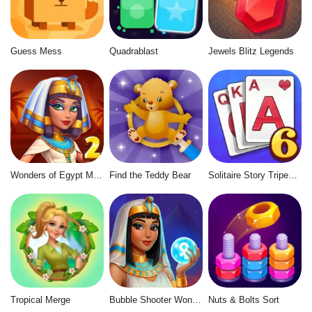
Guess Mess
Quadrablast
Jewels Blitz Legends
Wonders of Egypt Match 2
Find the Teddy Bear
Solitaire Story Tripeaks 6
Tropical Merge
Bubble Shooter Wonders of Egypt
Nuts & Bolts Sort