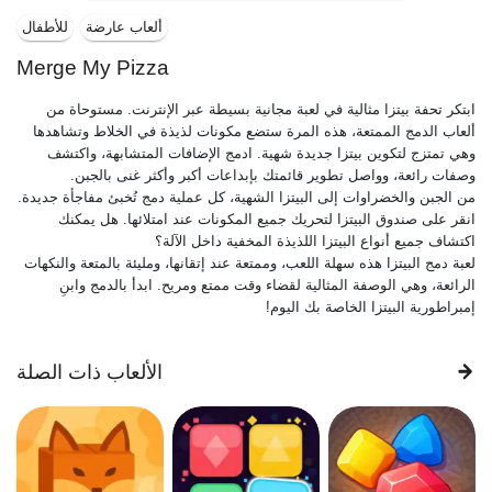
ألعاب عارضة
للأطفال
Merge My Pizza
ابتكر تحفة بيتزا مثالية في لعبة مجانية بسيطة عبر الإنترنت. مستوحاة من
ألعاب الدمج الممتعة، هذه المرة ستضع مكونات لذيذة في الخلاط وتشاهدها
وهي تمتزج لتكوين بيتزا جديدة شهية. ادمج الإضافات المتشابهة، واكتشف
وصفات رائعة، وواصل تطوير قائمتك بإبداعات أكبر وأكثر غنى بالجبن.
من الجبن والخضراوات إلى البيتزا الشهية، كل عملية دمج تُخبئ مفاجأة جديدة.
انقر على صندوق البيتزا لتحريك جميع المكونات عند امتلائها. هل يمكنك
اكتشاف جميع أنواع البيتزا اللذيذة المخفية داخل الآلة؟
لعبة دمج البيتزا هذه سهلة اللعب، وممتعة عند إتقانها، ومليئة بالمتعة والنكهات
الرائعة، وهي الوصفة المثالية لقضاء وقت ممتع ومريح. ابدأ بالدمج وابنِ
إمبراطورية البيتزا الخاصة بك اليوم!
الألعاب ذات الصلة