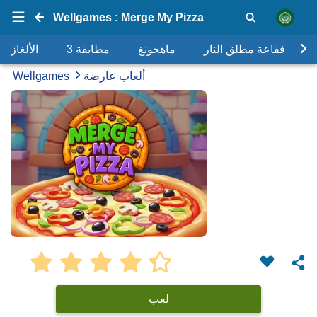
Wellgames : Merge My Pizza
فقاعة مطلق النار
ماهجونغ
مطابقة 3
الألغاز
ألعاب عارضة
Wellgames
لعب