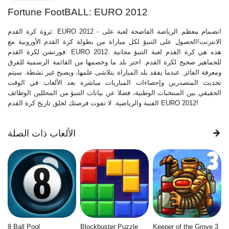
Fortune FootBALL: EURO 2012
ثروة كرة القدم: EURO 2012 - انضمام معظم الرياضة الفاضحة لعبة على
الانترنت!الحصول على التنبؤ لكل مباراة من بطولة كرة القدم الأوروبية مع
فورتشن لكرة القدم: EURO 2012. هذه هي كرة القدم لعبة التنبؤ مجانية
للجماهير صحيح لكرة القدم. اختر بلد ما وخصمها من القائمة الرسمية للفرق
ومعرفة الفائز. عندما يفقد بلد المباراة يتلاشى علمها، ويصبح غير نشطة. سيتم
تحديث المتصدرين وإحصاءات المباريات مباشرة بعد الألعاب في الوقت
الحقيقي بين المنتخبات الوطنية، فضلا عن بيانات التنبؤ من المحللين الوظائف
الفنية والرياضية. لا تفوت فرصتك لخلق تاريخ كرة القدم EURO 2012!
الألعاب ذات الصلة
8 Ball Pool
Blockbuster Puzzle
Keeper of the Grove 3