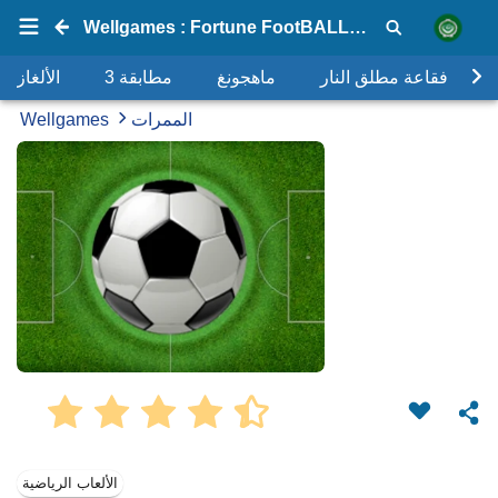
Wellgames : Fortune FootBALL: EURO 2012
فقاعة مطلق النار
ماهجونغ
مطابقة 3
الألغاز
الممرات
Wellgames
الألعاب الرياضية