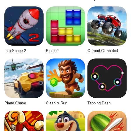
Into Space 2
Blockz!
Offroad Climb 4x4
Plane Chase
Clash & Run
Tapping Dash