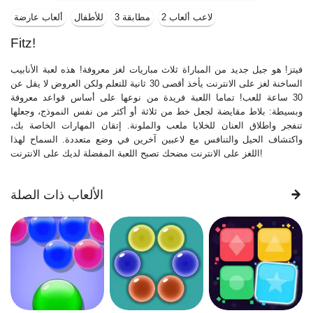
2 لاعب ألعاب
مطابقة 3
للأطفال
ألعاب عارضة
Fitz!
فيتز! هو جيل جديد من المباراة ثلاث مباريات لغز معروفة! هذه لعبة الأنابيب
الساخنة لغز على الانترنت يأخذ أقصى 30 ثانية للتعلم ولكن العروض لا يقل عن
30 ساعة للعب! تماما اللعبة فريدة من نوعها على أساس قواعد معروفة
وبسيطة: بلاط مقايضة لجعل خط من ثلاثة أو أكثر من نفس النموذج، وجعلها
تنفجر واطلاق العنان للخلايا ملعب والملونة. إتقان المهارات الخاصة بك،
واكتشاف الحيل والتنافس مع لاعبين آخرين في وضع متعددة. السماح لهذا
اللغز على الانترنت مضحك تصبح اللعبة المفضلة لديك على الانترنت!
الألعاب ذات الصلة