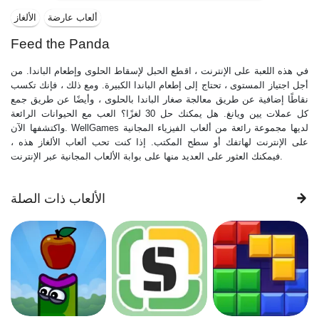
ألعاب عارضة
الألغاز
Feed the Panda
في هذه اللعبة على الإنترنت ، اقطع الحبل لإسقاط الحلوى وإطعام الباندا. من
أجل اجتياز المستوى ، تحتاج إلى إطعام الباندا الكبيرة. ومع ذلك ، فإنك تكسب
نقاطًا إضافية عن طريق معالجة صغار الباندا بالحلوى ، وأيضًا عن طريق جمع
كل عملات يين ويانغ. هل يمكنك حل 30 لغزًا؟ العب مع الحيوانات الرائعة
واكتشفها الآن. WellGames لديها مجموعة رائعة من ألعاب الفيزياء المجانية
على الإنترنت لهاتفك أو سطح المكتب. إذا كنت تحب ألعاب الألغاز هذه ،
فيمكنك العثور على العديد منها على بوابة الألعاب المجانية عبر الإنترنت.
الألعاب ذات الصلة