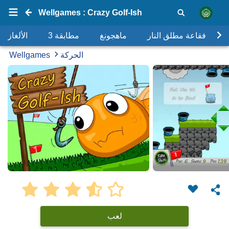
Wellgames : Crazy Golf-Ish
فقاعة مطلق النار
ماهجونغ
مطابقة 3
الألغاز
الحركة
Wellgames
لعب