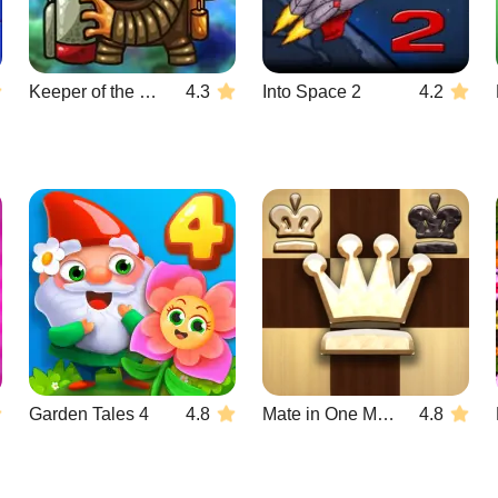
Keeper of the Grove 3
4.3
Into Space 2
4.2
Garden Tales 4
4.8
Mate in One Move
4.8