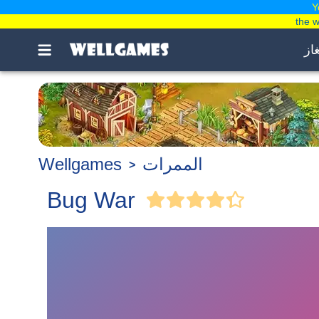
Y
the 
غاز
الممرات
Wellgames
Bug War