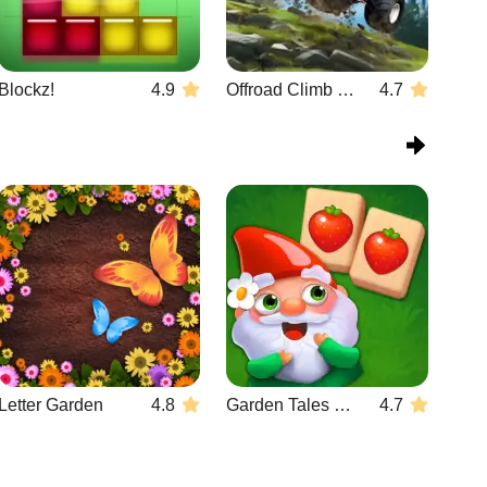
Blockz!
4.9
Offroad Climb 4x4
4.7
Letter Garden
4.8
Garden Tales Mahjong
4.7