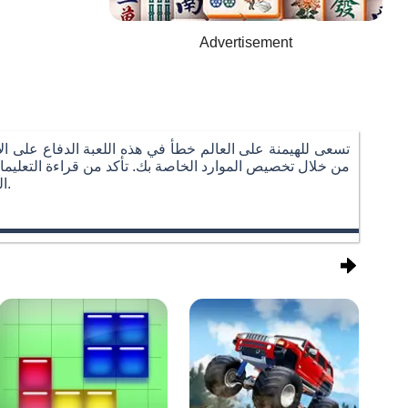
Advertisement
تسعى للهيمنة على العالم خطأ في هذه اللعبة الدفاع على ال
من خلال تخصيص الموارد الخاصة بك. تأكد من قراءة التعليم
النقر في أعلى اليسار ويشعر في خضم المعركة. تغلب على جميع المستويات في هذه اللعبة حرب كبيرة قليلا لإطلاق التحدي بعد أكبر.