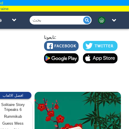
ed
raine.
ف
تابعونا:
افضل الالعاب
Solitaire Story
Tripeaks 6
Rummikub
Guess Mess