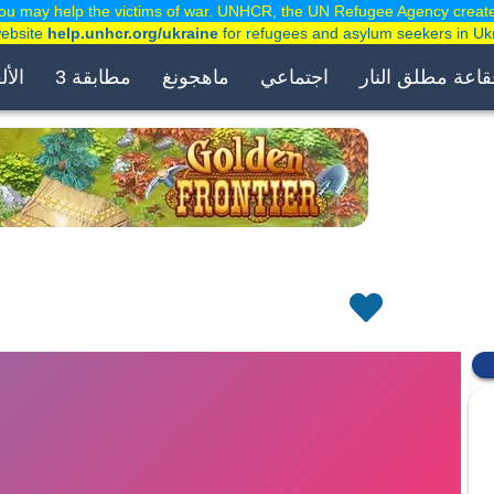
ou may help the victims of war. UNHCR, the UN Refugee Agency creat
website
help.unhcr.org/ukraine
for refugees and asylum seekers in Uk
قاعة مطلق النار
اجتماعي
ماهجونغ
مطابقة 3
الأل