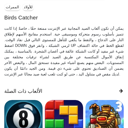
للأولاد
الممرات
Birds Catcher
يمكن أن تكون ألعاب الصيد المجانية عبر الإنترنت ممتعة حقًا ، خاصةً إذا كانت
تتميز بأسلوب رسوم متحركة وموسيقى حية. استخدم مفاتيح الأسهم لإطلاق
النار على الدجاج ، والتقط ما يكفي للتأهل للمستوى التالي قبل نفاد الوقت.
اضغط DOWN لرمي الشبكة ، وانقر فوق UP لقطع الخط في حالة اكتشاف
شيء غير مفيد أو كانت الشبكة عالقة في أغصان الشجرة. بالمناسبة ، يمكنك
إنفاق الأموال المكتسبة عن طريق الصيد لشراء ترقيات مختلفة بين
المستويات. البعض منهم يصنع أشياء غير مفيدة تستحق المال ، والبعض الآخر
يضمن أن الصناديق تحتوي على شيء ذي قيمة. ومن الجيد دائمًا أن يكون
لديك مقص في متناول اليد ، حتى لو كنت تلعب لعبة صيد مجانًا عبر الإنترنت.
الألعاب ذات الصلة