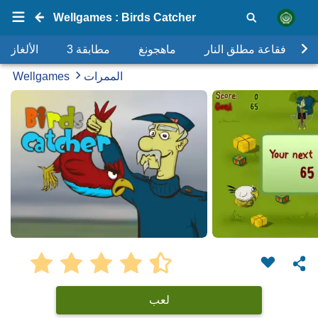
Wellgames : Birds Catcher
فقاعة مطلق النار
ماهجونغ
مطابقة 3
الألغاز
الممرات
Wellgames
لعب