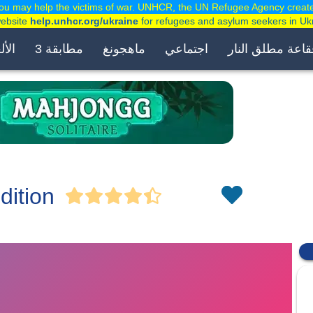
ou may help the victims of war. UNHCR, the UN Refugee Agency creat
website
help.unhcr.org/ukraine
for refugees and asylum seekers in Uk
قاعة مطلق النار
اجتماعي
ماهجونغ
مطابقة 3
الأل
dition