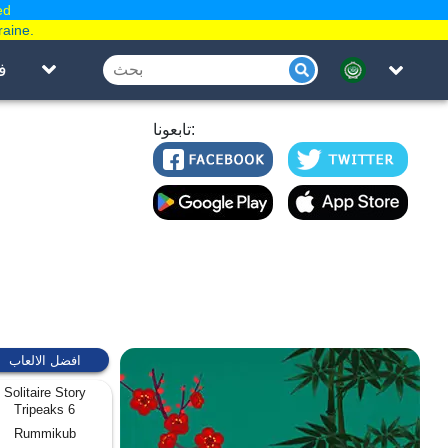
ed
raine.
ف
تابعونا:
افضل الالعاب
Solitaire Story
Tripeaks 6
Rummikub