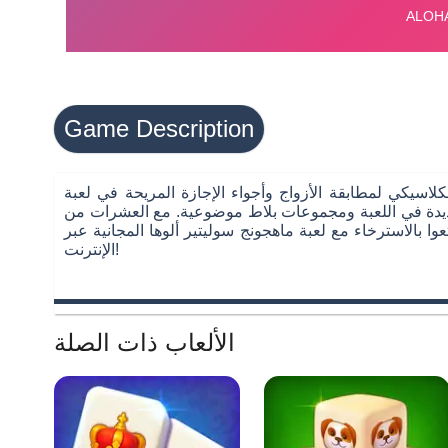
Game Description
لإجازة المريحة في لعبة Mahjong at Home: Aloha Edition. العبوا التحديات اليومية للماهجونج والعديد من
 جديدة في اللعبة ومجموعات بلاط موضوعية. مع العشرات من
عوا بالاسترخاء مع لعبة ماهجونج سوليتير ألوها المجانية عبر
الإنترنت!
الألعاب ذات الصلة