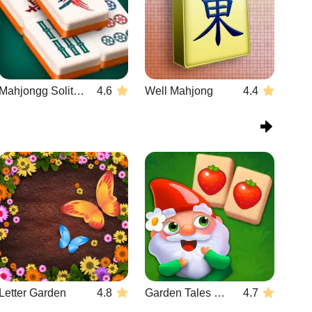
Mahjongg Solitaire
4.6
Well Mahjong
4.4
Letter Garden
4.8
Garden Tales Mahjong
4.7