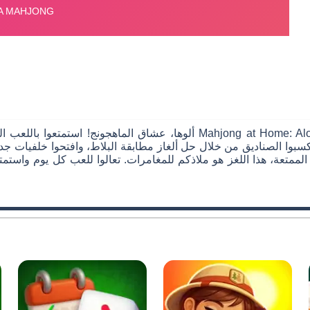
ألوها، عشاق الماهجونج! استمتعوا باللعب الكلاسيكي لمطابقة الأزواج وأجواء ا
 اكسبوا الصناديق من خلال حل ألغاز مطابقة البلاط، وافتحوا خلفيات
 الممتعة، هذا اللغز هو ملاذكم للمغامرات. تعالوا للعب كل يوم واستمت