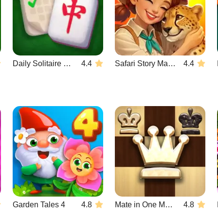
Daily Solitaire Mahjong Classic
4.4
Safari Story Mahjong
4.4
Garden Tales 4
4.8
Mate in One Move
4.8