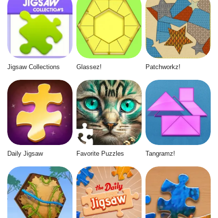
Jigsaw Collections
Glassez!
Patchworkz!
Daily Jigsaw
Favorite Puzzles
Tangramz!