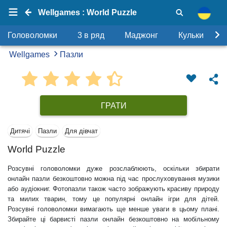
Wellgames : World Puzzle
Головоломки
3 в ряд
Маджонг
Кульки
Wellgames
Пазли
ГРАТИ
Дитячі
Пазли
Для дівчат
World Puzzle
Розсувні головоломки дуже розслаблюють, оскільки збирати
онлайн пазли безкоштовно можна під час прослуховування музики
або аудіокниг. Фотопазли також часто зображують красиву природу
та милих тварин, тому це популярні онлайн ігри для дітей.
Розсувні головоломки вимагають ще менше уваги в цьому плані.
Збирайте ці барвисті пазли онлайн безкоштовно на мобільному