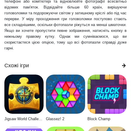
телефоні або комп'ютері та відновлюйте фотографії всесвітньо
відомих пам'яток. Відвідайте більше 60 країн, вирішуючи
головоломки та подорожуючи світом у затишному кріслі або під час
перерви. У міру проходження гри головоломки поступово стають
все складнішими, оскільки фотопазли ріжуться на менші шматочки.
Якщо ви хочете пропустити певне зображення, натисніть кнопку в
нижньому правому кутку. Однак ми сумніваємося, що ви
скористаєтеся цією опцією, тому що всі фотопазли справді дуже
гарні.
Схожі ігри
Jigsaw World Challenge
Glassez! 2
Block Champ