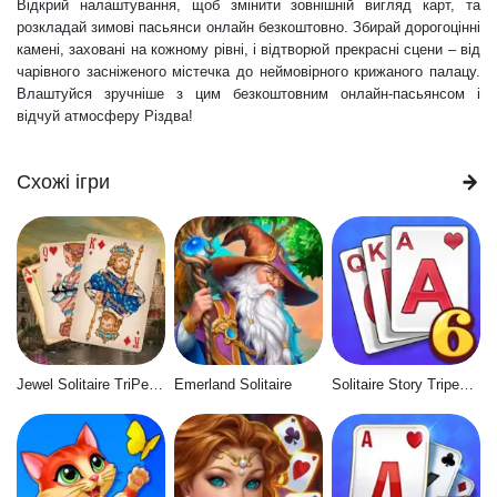
Відкрий налаштування, щоб змінити зовнішній вигляд карт, та
розкладай зимові пасьянси онлайн безкоштовно. Збирай дорогоцінні
камені, заховані на кожному рівні, і відтворюй прекрасні сцени – від
чарівного засніженого містечка до неймовірного крижаного палацу.
Влаштуйся зручніше з цим безкоштовним онлайн-пасьянсом і
відчуй атмосферу Різдва!
Схожі ігри
Jewel Solitaire TriPeaks
Emerland Solitaire
Solitaire Story Tripeaks 6