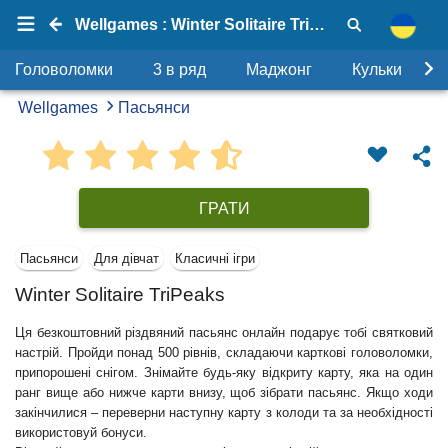
Wellgames : Winter Solitaire TriPeaks
Головоломки
3 в ряд
Маджонг
Кульки
Wellgames
Пасьянси
ГРАТИ
Пасьянси
Для дівчат
Класичні ігри
Winter Solitaire TriPeaks
Ця безкоштовний різдвяний пасьянс онлайн подарує тобі святковий
настрій. Пройди понад 500 рівнів, складаючи карткові головоломки,
припорошені снігом. Знімайте будь-яку відкриту карту, яка на один
ранг вище або нижче карти внизу, щоб зібрати пасьянс. Якщо ходи
закінчилися – переверни наступну карту з колоди та за необхідності
використовуй бонуси.