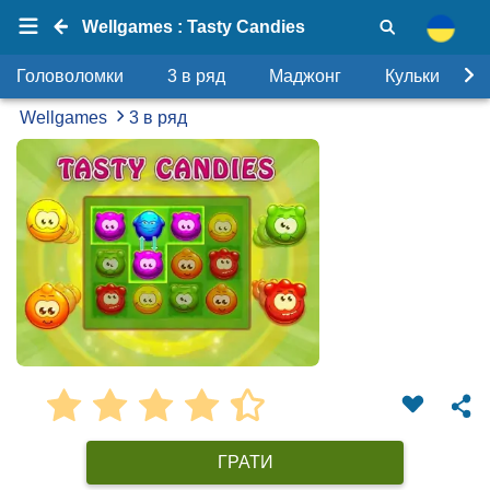
Wellgames : Tasty Candies
Головоломки
3 в ряд
Маджонг
Кульки
Wellgames
3 в ряд
ГРАТИ