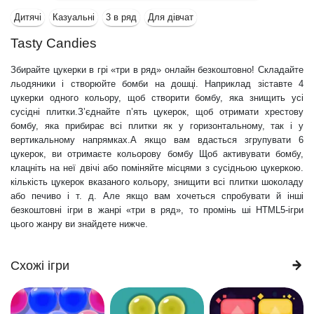
Дитячі
Казуальні
3 в ряд
Для дівчат
Tasty Candies
Збирайте цукерки в грі «три в ряд» онлайн безкоштовно! Складайте
льодяники і створюйте бомби на дошці. Наприклад зіставте 4
цукерки одного кольору, щоб створити бомбу, яка знищить усі
сусідні плитки.З’єднайте п’ять цукерок, щоб отримати хрестову
бомбу, яка прибирає всі плитки як у горизонтальному, так і у
вертикальному напрямках.А якщо вам вдасться згрупувати 6
цукерок, ви отримаєте кольорову бомбу Щоб активувати бомбу,
клацніть на неї двічі або поміняйте місцями з сусідньою цукеркою.
кількість цукерок вказаного кольору, знищити всі плитки шоколаду
або печиво і т. д. Але якщо вам хочеться спробувати й інші
безкоштовні ігри в жанрі «три в ряд», то промінь ші HTML5-ігри
цього жанру ви знайдете нижче.
Схожі ігри