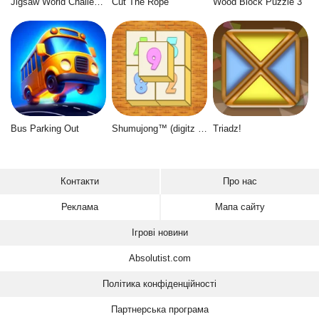
Jigsaw World Challenge
Cut The Rope
Wood Block Puzzle 3
Bus Parking Out
Shumujong™ (digitz mahjong)
Triadz!
Контакти
Про нас
Реклама
Мапа сайту
Ігрові новини
Absolutist.com
Політика конфіденційності
Партнерська програма