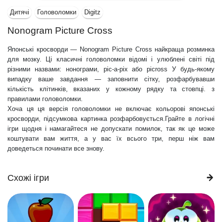
Дитячі
Головоломки
Digitz
Nonogram Picture Cross
Японські кросворди — Nonogram Picture Cross найкраща розминка
для мозку. Ці класичні головоломки відомі і улюблені світі під
різними назвами: нонограми, pic-a-pix або picross У будь-якому
випадку ваше завдання — заповнити сітку, розфарбувавши
кількість клітинків, вказаних у кожному рядку та стовпці. з
правилами головоломки.
Хоча ця ця версія головоломки не включає кольорові японські
кросворди, підсумкова картинка розфарбовується.Грайте в логічні
ігри щодня і намагайтеся не допускати помилок, так як це може
коштувати вам життя, а у вас їх всього три, перш ніж вам
доведеться починати все знову.
Схожі ігри