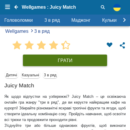
Wellgames : Juicy Match
Головоломки
3 в ряд
Маджонг
Кульки
Wellgames
3 в ряд
ГРАТИ
Дитячі
Казуальні
3 в ряд
Juicy Match
Як щодо відпустки на узбережжі? Juicy Match – це освіжаюча
онлайн гра жанру "три в ряд", де ви керуєте найкращим кафе на
курорті! Збирайте різноманітні яскраві тропічні фрукти та ягоди, щоб
створити ідеальну комбінацію соку. Пройдіть навчання, щоб освоїти
всі трюки та продовжити проходити рівні.
З'єднуйте три або більше однакових фруктів, щоб виконати