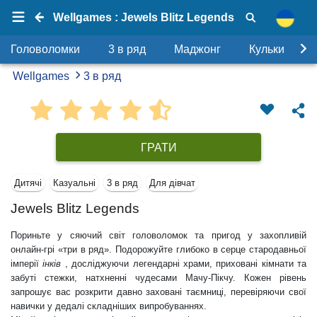
Wellgames : Jewels Blitz Legends
Головоломки
3 в ряд
Маджонг
Кульки
Wellgames
3 в ряд
ГРАТИ
Дитячі
Казуальні
3 в ряд
Для дівчат
Jewels Blitz Legends
Пориньте у сяючий світ головоломок та пригод у захопливій
онлайн-грі «три в ряд». Подорожуйте глибоко в серце стародавньої
імперії
інків
, досліджуючи легендарні храми, приховані кімнати та
забуті стежки, натхненні чудесами Мачу-Пікчу. Кожен рівень
запрошує вас розкрити давно заховані таємниці, перевіряючи свої
навички у дедалі складніших випробуваннях.