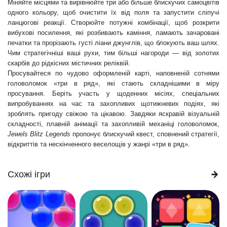
Міняйте місцями та вирівнюйте три або більше блискучих самоцвітів
одного кольору, щоб очистити їх від поля та запустити сліпучі
ланцюгові реакції. Створюйте потужні комбінації, щоб розкрити
вибухові посилення, які розбивають каміння, ламають зачаровані
печатки та прорізають густі ліани джунглів, що блокують ваш шлях.
Чим стратегічніші ваші рухи, тим більші нагороди — від золотих
скарбів до рідкісних містичних реліквій.
Просувайтеся по чудово оформленій карті, наповненій сотнями
головоломок «три в ряд», які стають складнішими в міру
просування. Беріть участь у щоденних місіях, спеціальних
випробуваннях на час та захопливих щотижневих подіях, які
зроблять пригоду свіжою та цікавою. Завдяки яскравій візуальній
складності, плавній анімації та захопливій механіці головоломок,
Jewels Blitz Legends
пропонує блискучий квест, сповнений стратегії,
відкриттів та нескінченного веселощів у жанрі «три в ряд».
Схожі ігри