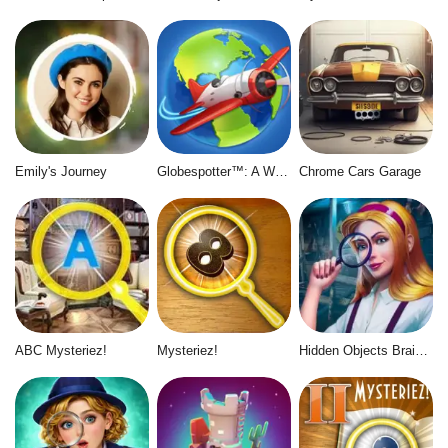
Emily's Journey
Globespotter™: A World of Difference™
Chrome Cars Garage
ABC Mysteriez!
Mysteriez!
Hidden Objects Brain Teaser