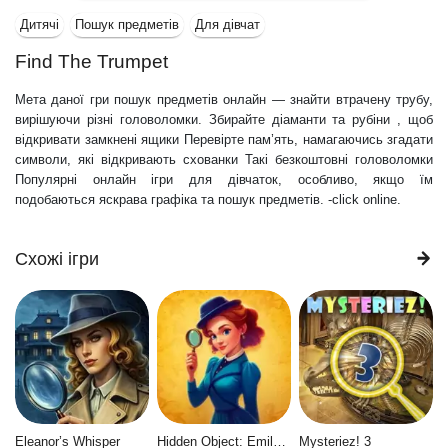
Дитячі
Пошук предметів
Для дівчат
Find The Trumpet
Мета даної гри пошук предметів онлайн — знайти втрачену трубу,
вирішуючи різні головоломки. Збирайте діаманти та рубіни , щоб
відкривати замкнені ящики Перевірте пам’ять, намагаючись згадати
символи, які відкривають схованки Такі безкоштовні головоломки
Популярні онлайн ігри для дівчаток, особливо, якщо їм
подобаються яскрава графіка та пошук предметів. -click online.
Схожі ігри
Eleanor’s Whisper
Hidden Object: Emily's Case
Mysteriez! 3