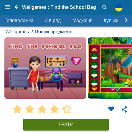
Wellgames : Find the School Bag
Головоломки
3 в ряд
Маджонг
Кульки
Wellgames
Пошук предметів
ГРАТИ