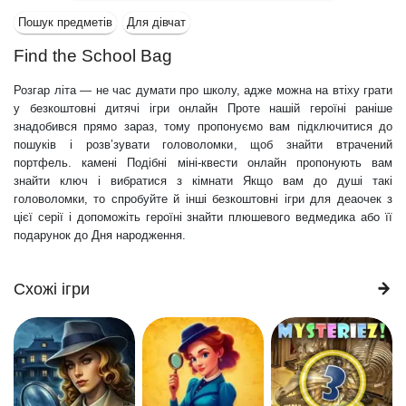
Пошук предметів
Для дівчат
Find the School Bag
Розгар літа — не час думати про школу, адже можна на втіху грати
у безкоштовні дитячі ігри онлайн Проте нашій героїні раніше
знадобився прямо зараз, тому пропонуємо вам підключитися до
пошуків і розв’зувати головоломки, щоб знайти втрачений
портфель. камені Подібні міні-квести онлайн пропонують вам
знайти ключ і вибратися з кімнати Якщо вам до душі такі
головоломки, то спробуйте й інші безкоштовні ігри для деаочек з
цієї серії і допоможіть героїні знайти плюшевого ведмедика або її
подарунок до Дня народження.
Схожі ігри