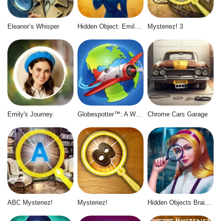
Eleanor’s Whisper
Hidden Object: Emily's Case
Mysteriez! 3
Emily's Journey
Globespotter™: A World of Difference™
Chrome Cars Garage
ABC Mysteriez!
Mysteriez!
Hidden Objects Brain Teaser