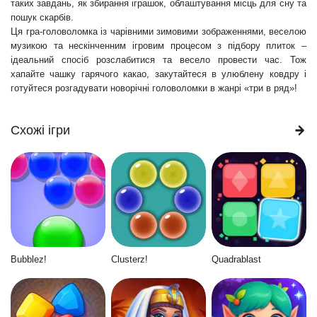
таких завдань, як збирання іграшок, облаштування місць для сну та
пошук скарбів.
Ця гра-головоломка із чарівними зимовими зображеннями, веселою
музикою та нескінченним ігровим процесом з підбору плиток –
ідеальний спосіб розслабитися та весело провести час. Тож
хапайте чашку гарячого какао, закутайтеся в улюблену ковдру і
готуйтеся розгадувати новорічні головоломки в жанрі «три в ряд»!
Схожі ігри
Bubblez!
Clusterz!
Quadrablast