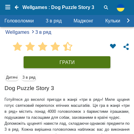
Wellgames : Dog Puzzle Story 3
Головоломки
3 в ряд
Маджонг
Кульки
Wellgames
3 в ряд
ГРАТИ
Дитячі
3 в ряд
Dog Puzzle Story 3
Готуйтеся до веселої пригоди в жанрі «три в ряд»! Миле цуценя
готує святковий переполох епічних масштабів. Ця гра в жанрі «три
в ряд» містить понад 4000 головоломок з барвистими іграшками,
подушками та ласощами для собак, захованими в країні чудес.
Допоможіть цуценяті навести лад, складаючи однакові предмети по
3 в ряд. Кожна вирішена головоломка наближає вас до виконання