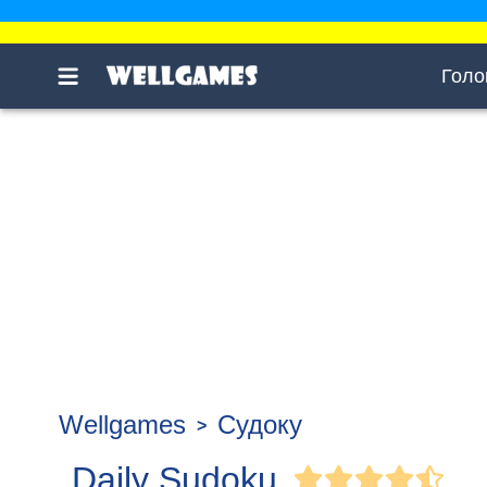
Голо
Wellgames
Судоку
Daily Sudoku