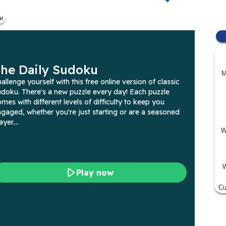
и
M
W
W
Cu