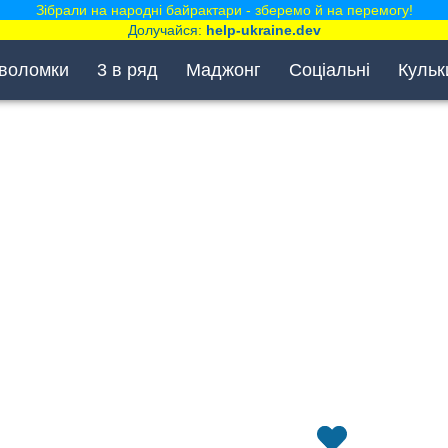
Зібрали на народні байрактари - зберемо й на перемогу!
Долучайся:
help-ukraine.dev
воломки
3 в ряд
Маджонг
Соціальні
Кульк