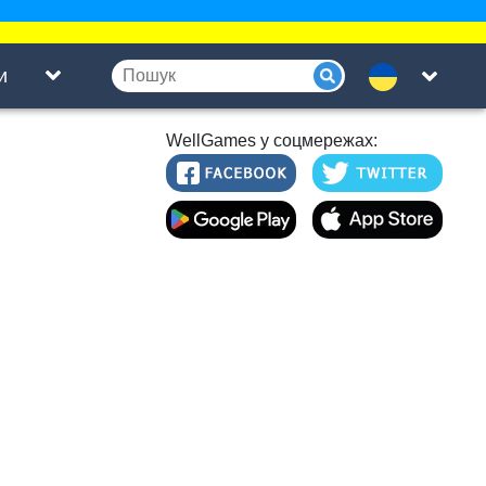
и
WellGames у соцмережах: