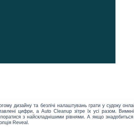
рогому дизайну та безлічі налаштувань грати у судоку о
тавлені цифри, а Auto Cleanup зітре їх усі разом. Вимкн
поратися з найскладнішими рівнями. А якщо знадобиться пі
пція Reveal.