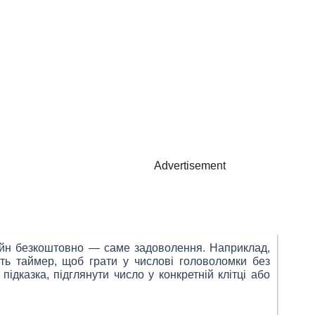
Advertisement
нлайн безкоштовно — саме задоволення. Наприклад,
іть таймер, щоб грати у числові головоломки без
дказка, підглянути число у конкретній клітці або