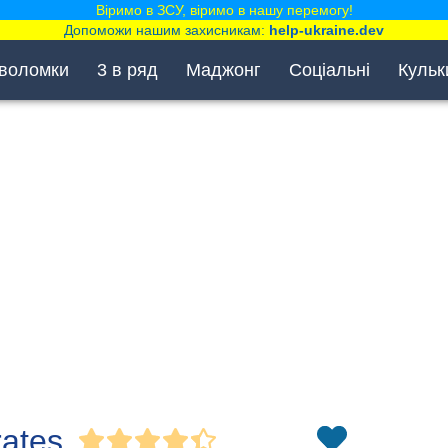
Віримо в ЗСУ, віримо в нашу перемогу!
Допоможи нашим захисникам:
help-ukraine.dev
воломки
3 в ряд
Маджонг
Соціальні
Кульк
rates