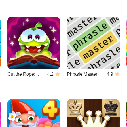
Cut the Rope: Magic
4.2
Phrasle Master
4.9