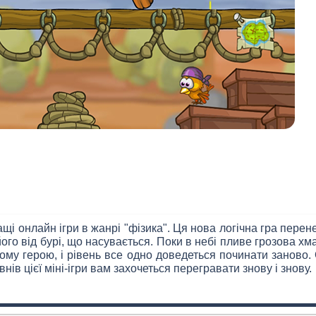
щі онлайн ігри в жанрі "фізика". Ця нова логічна гра перен
ого від бурі, що насувається. Поки в небі пливе грозова хма
у герою, і рівень все одно доведеться починати заново. 
нів цієї міні-ігри вам захочеться перегравати знову і знову.