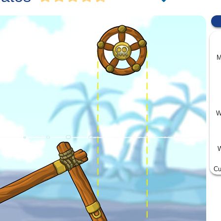
M
W
W
Cu