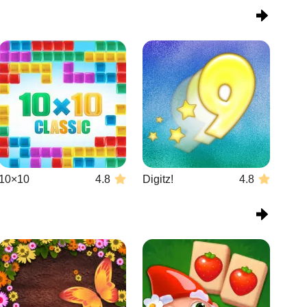
10×10
4.8
Digitz!
4.8