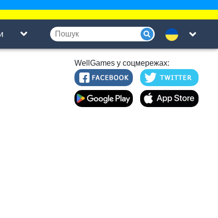
и
WellGames у соцмережах: