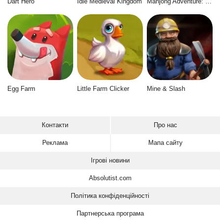
Dart Hero
Idle Medieval Kingdom
Mahjong Adventure: World Quest
Egg Farm
Little Farm Clicker
Mine & Slash
Контакти
Про нас
Реклама
Мапа сайту
Ігрові новини
Absolutist.com
Політика конфіденційності
Партнерська програма