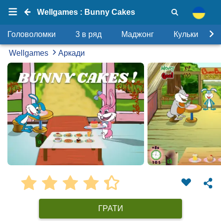
Wellgames : Bunny Cakes
Головоломки
3 в ряд
Маджонг
Кульки
Wellgames
Аркади
ГРАТИ