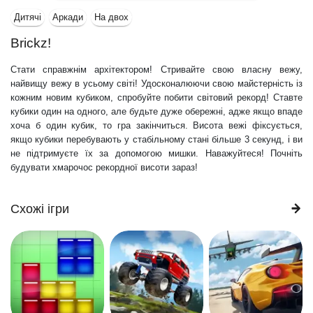
Дитячі
Аркади
На двох
Brickz!
Стати справжнім архітектором! Стривайте свою власну вежу,
найвищу вежу в усьому світі! Удосконалюючи свою майстерність із
кожним новим кубиком, спробуйте побити світовий рекорд! Ставте
кубики один на одного, але будьте дуже обережні, адже якщо впаде
хоча б один кубик, то гра закінчиться. Висота вежі фіксується,
якщо кубики перебувають у стабільному стані більше 3 секунд, і ви
не підтримуєте їх за допомогою мишки. Наважуйтеся! Почніть
будувати хмарочос рекордної висоти зараз!
Схожі ігри