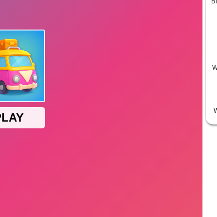
Bi
W
W