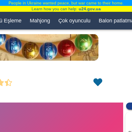
People in Ukraine wanted peace, but war came to their home.
Learn how you can help:
u24.gov.ua
ü Eşleme
Mahjong
Çok oyunculu
Balon patlatm