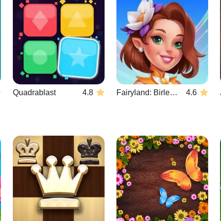
Quadrablast
4.8
Fairyland: Birleştirme ve Büyü
4.6