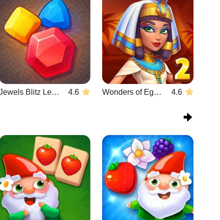
Jewels Blitz Legends
4.6
Wonders of Egypt Match 2
4.6