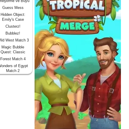
rleştirme ve Büyü
Guess Mess
Hidden Object:
Emily's Case
Clusterz!
Bubblez!
ild West Match 3
Magic Bubble
Quest: Classic
Forest Match 4
onders of Egypt
Match 2