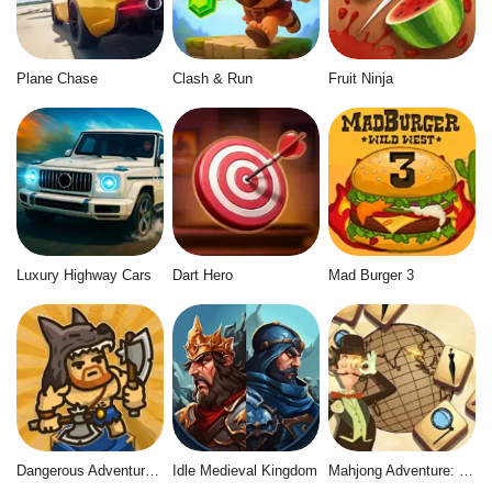
Plane Chase
Clash & Run
Fruit Ninja
Luxury Highway Cars
Dart Hero
Mad Burger 3
Dangerous Adventure 2
Idle Medieval Kingdom
Mahjong Adventure: World Quest