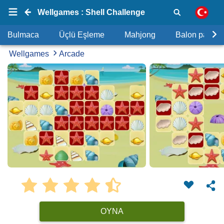
Wellgames : Shell Challenge
Bulmaca
Üçlü Eşleme
Mahjong
Balon patlat
Wellgames
Arcade
OYNA