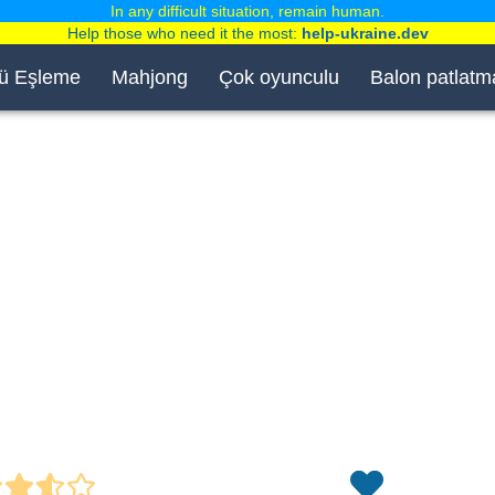
In any difficult situation, remain human.
Help those who need it the most:
help-ukraine.dev
ü Eşleme
Mahjong
Çok oyunculu
Balon patlatm