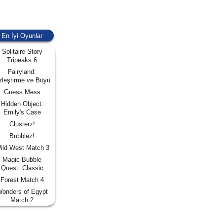
En İyi Oyunlar
Solitaire Story
Tripeaks 6
Fairyland:
rleştirme ve Büyü
Guess Mess
Hidden Object:
Emily's Case
Clusterz!
Bubblez!
ild West Match 3
Magic Bubble
Quest: Classic
Forest Match 4
onders of Egypt
Match 2