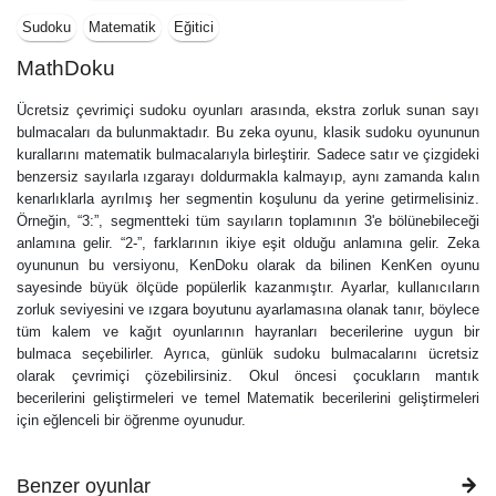
Sudoku
Matematik
Eğitici
MathDoku
Ücretsiz çevrimiçi sudoku oyunları arasında, ekstra zorluk sunan sayı
bulmacaları da bulunmaktadır. Bu zeka oyunu, klasik sudoku oyununun
kurallarını matematik bulmacalarıyla birleştirir. Sadece satır ve çizgideki
benzersiz sayılarla ızgarayı doldurmakla kalmayıp, aynı zamanda kalın
kenarlıklarla ayrılmış her segmentin koşulunu da yerine getirmelisiniz.
Örneğin, “3:”, segmentteki tüm sayıların toplamının 3'e bölünebileceği
anlamına gelir. “2-”, farklarının ikiye eşit olduğu anlamına gelir. Zeka
oyununun bu versiyonu, KenDoku olarak da bilinen KenKen oyunu
sayesinde büyük ölçüde popülerlik kazanmıştır. Ayarlar, kullanıcıların
zorluk seviyesini ve ızgara boyutunu ayarlamasına olanak tanır, böylece
tüm kalem ve kağıt oyunlarının hayranları becerilerine uygun bir
bulmaca seçebilirler. Ayrıca, günlük sudoku bulmacalarını ücretsiz
olarak çevrimiçi çözebilirsiniz. Okul öncesi çocukların mantık
becerilerini geliştirmeleri ve temel Matematik becerilerini geliştirmeleri
için eğlenceli bir öğrenme oyunudur.
Benzer oyunlar