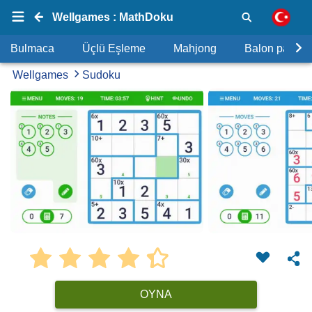
Wellgames : MathDoku
Bulmaca
Üçlü Eşleme
Mahjong
Balon patlat
Wellgames
Sudoku
OYNA