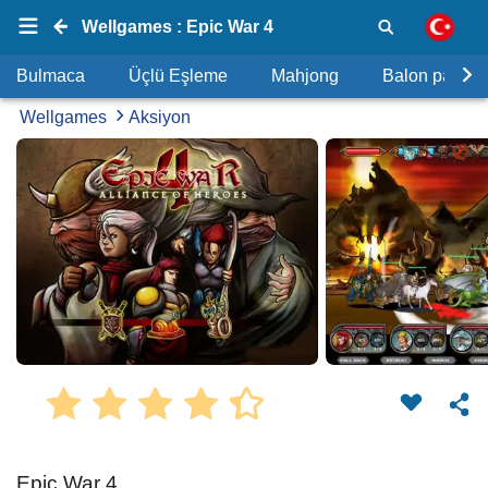
Wellgames : Epic War 4
Bulmaca
Üçlü Eşleme
Mahjong
Balon patlat
Wellgames
Aksiyon
Epic War 4