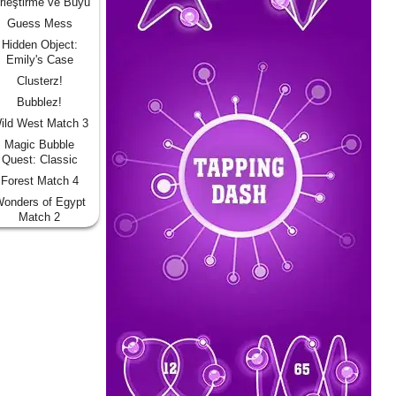
rleştirme ve Büyü
Guess Mess
Hidden Object:
Emily's Case
Clusterz!
Bubblez!
ild West Match 3
Magic Bubble
Quest: Classic
Forest Match 4
onders of Egypt
Match 2