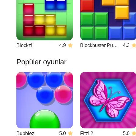
Blockz!
4.9
Blockbuster Puzzle
4.3
Popüler oyunlar
Bubblez!
5.0
Fitz! 2
5.0