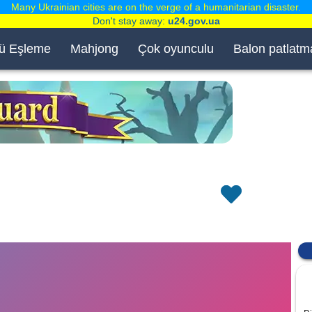
Many Ukrainian cities are on the verge of a humanitarian disaster.
Don't stay away:
u24.gov.ua
ü Eşleme
Mahjong
Çok oyunculu
Balon patlatm