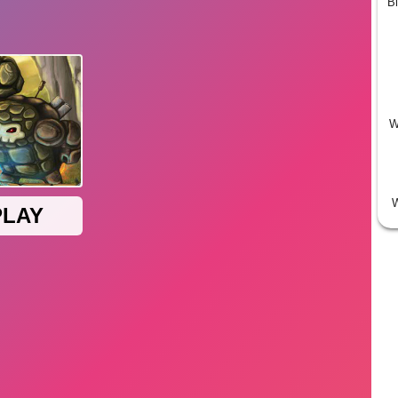
Bi
W
W