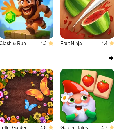
Clash & Run
4.3
Fruit Ninja
4.4
Letter Garden
4.8
Garden Tales Mahjong
4.7