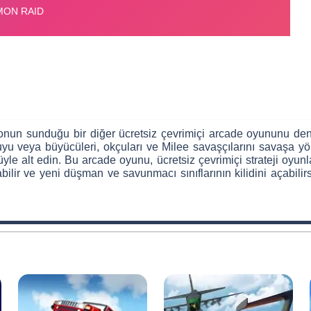
yonun sunduğu bir diğer ücretsiz çevrimiçi arcade oyununu de
u veya büyücüleri, okçuları ve Milee savaşçılarını savaşa yön
üyle alt edin. Bu arcade oyunu, ücretsiz çevrimiçi strateji oyunları
vaşabilir ve yeni düşman ve savunmacı sınıflarının kilidini açabil