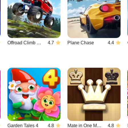
Offroad Climb 4x4
4.7
Plane Chase
4.4
Garden Tales 4
4.8
Mate in One Move
4.8