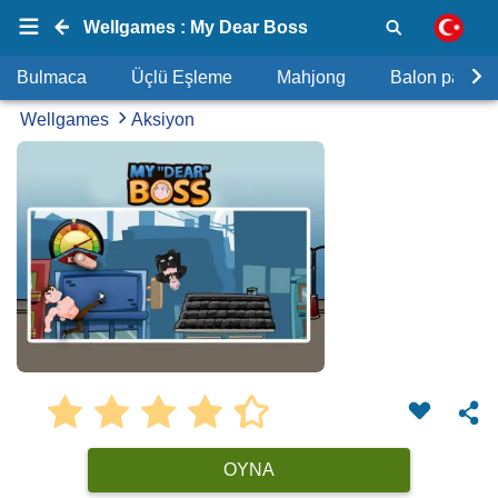
Wellgames : My Dear Boss
Bulmaca
Üçlü Eşleme
Mahjong
Balon patlat
Wellgames
Aksiyon
OYNA