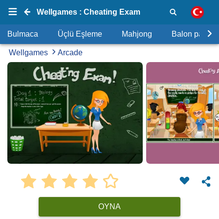
Wellgames : Cheating Exam
Bulmaca
Üçlü Eşleme
Mahjong
Balon patlat
Wellgames
Arcade
OYNA