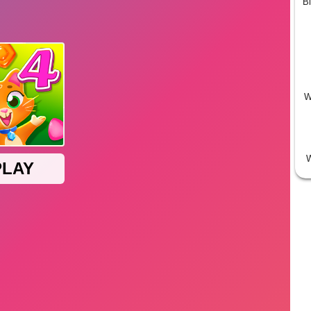
Bi
W
W