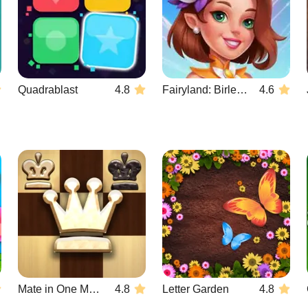
Quadrablast
4.8
Fairyland: Birleştirme ve Büyü
4.6
Mate in One Move
4.8
Letter Garden
4.8