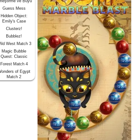
rleştirme ve Büyü
Guess Mess
Hidden Object:
Emily's Case
Clusterz!
Bubblez!
ild West Match 3
Magic Bubble
Quest: Classic
Forest Match 4
onders of Egypt
Match 2