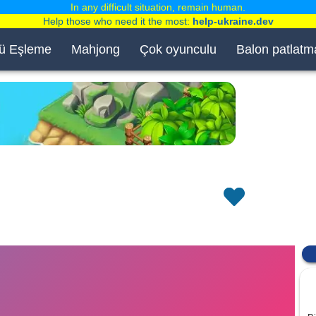
In any difficult situation, remain human.
Help those who need it the most:
help-ukraine.dev
ü Eşleme
Mahjong
Çok oyunculu
Balon patlatm