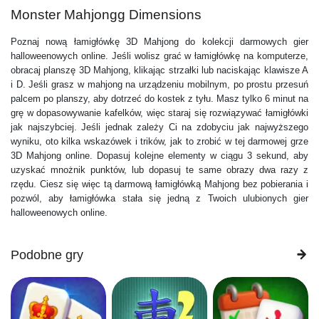
Monster Mahjongg Dimensions
Poznaj nową łamigłówkę 3D Mahjong do kolekcji darmowych gier
halloweenowych online. Jeśli wolisz grać w łamigłówkę na komputerze,
obracaj planszę 3D Mahjong, klikając strzałki lub naciskając klawisze A
i D. Jeśli grasz w mahjong na urządzeniu mobilnym, po prostu przesuń
palcem po planszy, aby dotrzeć do kostek z tyłu. Masz tylko 6 minut na
grę w dopasowywanie kafelków, więc staraj się rozwiązywać łamigłówki
jak najszybciej. Jeśli jednak zależy Ci na zdobyciu jak najwyższego
wyniku, oto kilka wskazówek i trików, jak to zrobić w tej darmowej grze
3D Mahjong online. Dopasuj kolejne elementy w ciągu 3 sekund, aby
uzyskać mnożnik punktów, lub dopasuj te same obrazy dwa razy z
rzędu. Ciesz się więc tą darmową łamigłówką Mahjong bez pobierania i
pozwól, aby łamigłówka stała się jedną z Twoich ulubionych gier
halloweenowych online.
Podobne gry