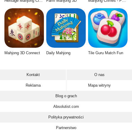
Heritage Mahjong Classic
Farm Mahjong 3D
Mahjong Crimes - Puzzle Story
Mahjong 3D Connect
Daily Mahjong
Tile Guru Match Fun
Kontakt
O nas
Reklama
Mapa witryny
Blog o grach
Absolutist.com
Polityka prywatności
Partnerstwo