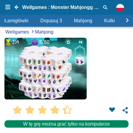
Wellgames : Monster Mahjongg Dimensions
Łamigłówki
Dopasuj 3
Mahjong
Kulki
Uk
Wellgames
Mahjong
W tę grę można grać tylko na komputerze