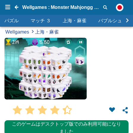
Wellgames : Monster Mahjongg Dimensions
パズル
マッチ ３
上海・麻雀
バブルシュータ
Wellgames
上海・麻雀
このゲームはデスクトップ版でのみ利用可能になり
ました