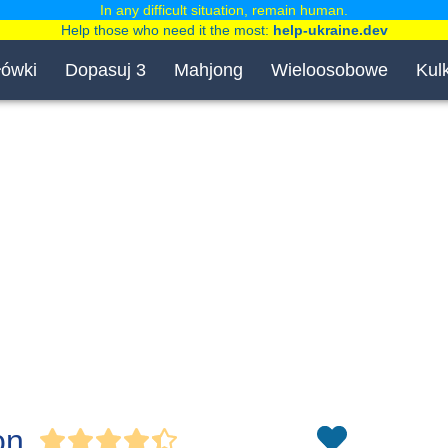
In any difficult situation, remain human.
Help those who need it the most:
help-ukraine.dev
łówki
Dopasuj 3
Mahjong
Wieloosobowe
Kulk
on