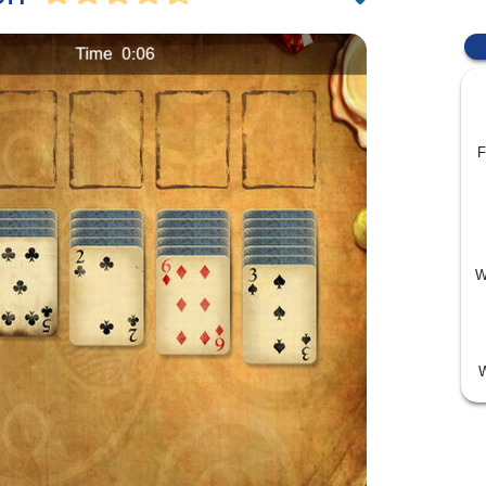
F
W
W