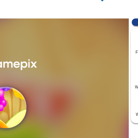
F
W
W