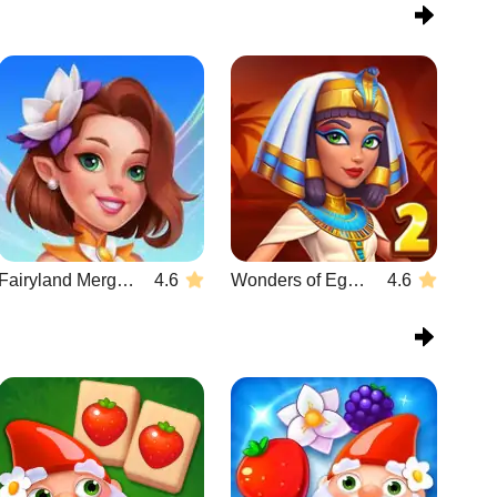
Fairyland Merge & Magic
4.6
Wonders of Egypt Match 2
4.6