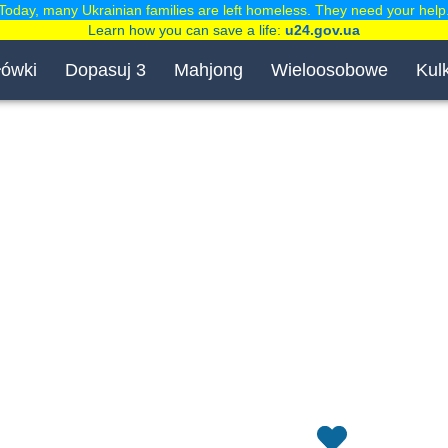
Today, many Ukrainian families are left homeless. They need your help
Learn how you can save a life:
u24.gov.ua
łówki
Dopasuj 3
Mahjong
Wieloosobowe
Kulk