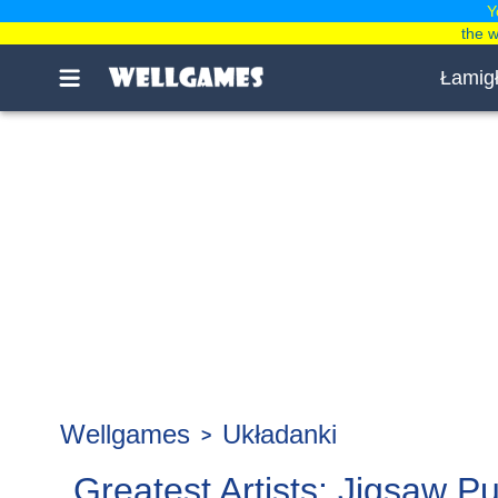
Y
the 
Łamig
Wellgames
Układanki
Greatest Artists: Jigsaw P