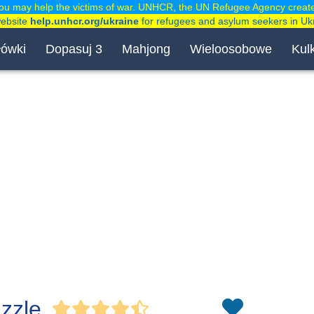
ou may help the victims of war. UNHCR, the UN Refugee Agency creat
website
help.unhcr.org/ukraine
for refugees and asylum seekers in Uk
łówki
Dopasuj 3
Mahjong
Wieloosobowe
Kulk
uzzle