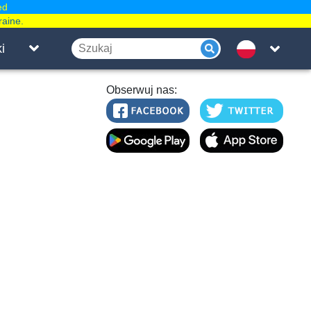
ed
raine.
i
Obserwuj nas: