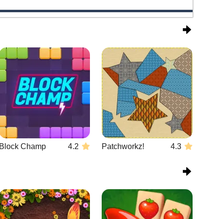
Block Champ
4.2
Patchworkz!
4.3