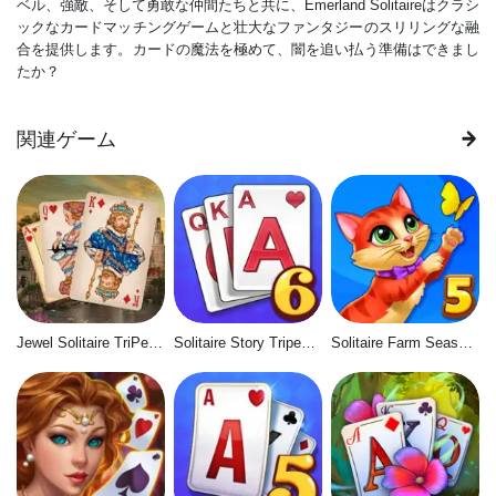
ベル、強敵、そして勇敢な仲間たちと共に、Emerland Solitaireはクラシ
ックなカードマッチングゲームと壮大なファンタジーのスリリングな融
合を提供します。カードの魔法を極めて、闇を追い払う準備はできまし
たか？
関連ゲーム
Jewel Solitaire TriPeaks
Solitaire Story Tripeaks 6
Solitaire Farm Seasons 5