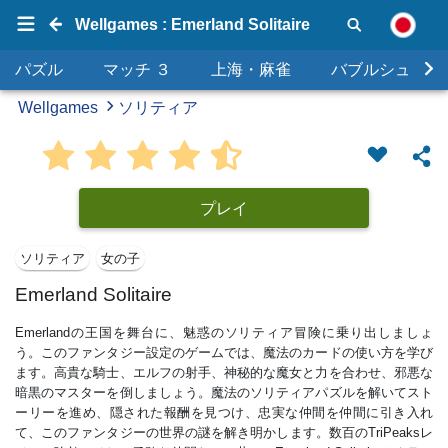
Wellgames : Emerland Solitaire
パズル
マッチ ３
上海・麻雀
バブルシュータ
Wellgames
ソリティア
プレイ
ソリティア
女の子
Emerland Solitaire
Emerlandの王国を舞台に、魅惑のソリティア冒険に乗り出しましょ
う。このファンタジー設定のゲームでは、魔法のカードの使い方を学び
ます。高貴な騎士、エルフの射手、神秘的な魔女と力を合わせ、邪悪な
暗黒のマスターを倒しましょう。魔法のソリティアパズルを解いてスト
ーリーを進め、隠された報酬を見つけ、忠実な仲間を仲間に引き入れ
て、このファンタジーの世界の謎を解き明かします。数百のTriPeaksレ