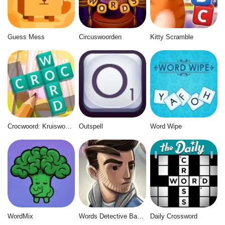
Guess Mess
Circuswoorden
Kitty Scramble
Crocwoord: Kruiswoordpuzzel
Outspell
Word Wipe
WordMix
Words Detective Bank Heist
Daily Crossword