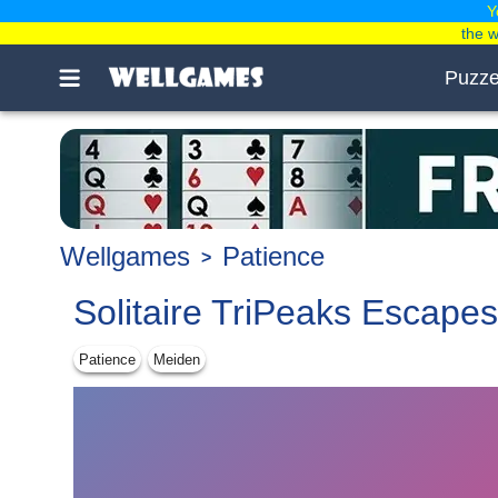
Y
the 
Puzze
Wellgames
Patience
Solitaire TriPeaks Escapes
Patience
Meiden