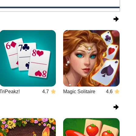
TriPeakz!
4.7
Magic Solitaire
4.6