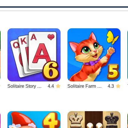
Solitaire Story Tripeaks 6
4.4
Solitaire Farm Seasons 5
4.3