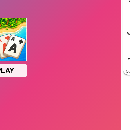
W
W
Cu