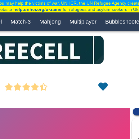
ou may help the victims of war. UNHCR, the UN Refugee Agency creat
website
help.unhcr.org/ukraine
for refugees and asylum seekers in Uk
l
Match-3
Mahjong
Multiplayer
Bubbleshoote