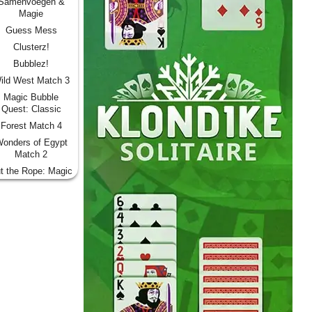
Samenvoegen &
Magie
Guess Mess
Clusterz!
Bubblez!
ild West Match 3
Magic Bubble
Quest: Classic
Forest Match 4
onders of Egypt
Match 2
t the Rope: Magic