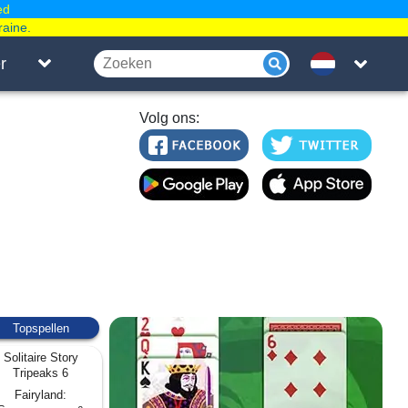
ed
raine.
r
Volg ons:
Topspellen
Solitaire Story
Tripeaks 6
Fairyland: