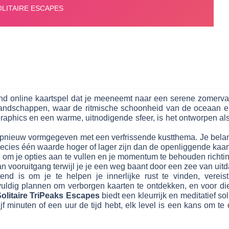
d online kaartspel dat je meeneemt naar een serene zomervakan
landschappen, waar de ritmische schoonheid van de oceaan el
aphics en een warme, uitnodigende sfeer, is het ontworpen als
pnieuw vormgegeven met een verfrissende kustthema. Je belang
precies één waarde hoger of lager zijn dan de openliggende kaar
en om je opties aan te vullen en je momentum te behouden rich
n vooruitgang terwijl je je een weg baant door een zee van uit
end is om je te helpen je innerlijke rust te vinden, verei
gvuldig plannen om verborgen kaarten te ontdekken, en voor di
olitaire TriPeaks Escapes
biedt een kleurrijk en meditatief so
jf minuten of een uur de tijd hebt, elk level is een kans om 