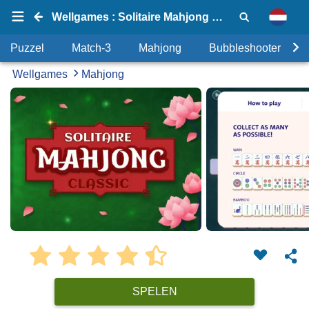
Wellgames : Solitaire Mahjong Classic
Puzzel
Match-3
Mahjong
Bubbleshooter
Wellgames
Mahjong
SPELEN