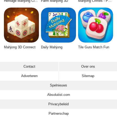
Heritage Mahjong Classic
Farm Mahjong 3D
Mahjong Crimes - Puzzle Story
Mahjong 3D Connect
Daily Mahjong
Tile Guru Match Fun
Contact
Over ons
Adverteren
Sitemap
Spelnieuws
Absolutist.com
Privacybeleid
Partnerschap