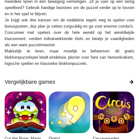
meerdere lijnen in één beweging vernietigen. Zit je vast op een lastig
speelbord? Gebruik handige boosters om de puzzel verder op te lossen
en in het spel te blijven.
Je krijgt ook drie kansen om de middelste tegels weg te spelen voor
bonuspunten, dus plan je zetten zorgvuldig en ga voor enorme combo's.
Concurreer met spelers over de hele wereld op het wereldwijde
klassement, verdien indrukwekkende titels en bewijs je vaardigheden
als een ware puzzelmeester.
Makkelijk te leren, maar moeilijk te beheersen: dit gratis
blokkenpuzzelspel biedt eindeloos plezier voor fans van hersenkrakers,
logische spellen en klassieke blokkenpuzzels.
Vergelijkbare games
Cut the Rope: Magic
Digitz!
Circuswoorden